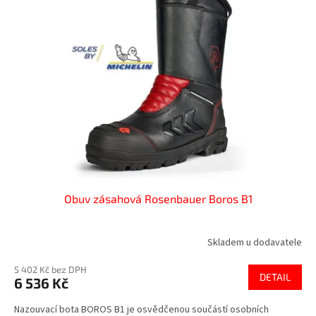
k
i
t
s
ů
p
r
o
d
u
k
t
ů
Obuv zásahová Rosenbauer Boros B1
Skladem u dodavatele
5 402 Kč bez DPH
DETAIL
6 536 Kč
Nazouvací bota BOROS B1 je osvědčenou součástí osobních