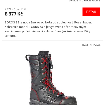
Skladem u dodavatele
7 171 Kč bez DPH
DETAIL
8 677 Kč
BOROS B2 je nová šněrovací bota od společnosti Rosenbauer.
Nahrazuje model TORNADO a je vybavena přepracovaným
systémem rychlošněrování a dvouzónovým šněrováním. Díky
tomuto...
Kód:
7235/44