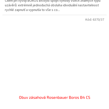
Cílem při vývoji BOROS B4 bylo spojit výhody všech známých typů
uzávěrů: extrémně jednoduchá obsluha idividuální nastavitelnost
rychlé zapnutí a vypnutía to vše s co...
Kód:
6370/37
Obuv zásahová Rosenbauer Boros B4 CS