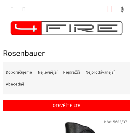
Přejít
NÁKUP
na
obsah
KOŠÍK
Rosenbauer
Ř
a
Doporučujeme
Nejlevnější
Nejdražší
Nejprodávanější
z
e
Abecedně
n
í
p
OTEVŘÍT FILTR
r
o
V
Kód:
5683/37
d
ý
u
p