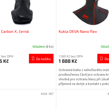
 Carbon X, černá
Kukla DEVA Nano flex
Skladem
(8 ks)
Skla
Kč bez DPH
1 560 Kč bez DPH
Do košíku
Do
6 Kč
1 888 Kč
Ochranná kukla z nehořlavého mate
prodlouženou částí pro ochranu kr
vhodná pro ochranu hlavy při zása
příjemná na dotyk a kontakt s po
obličeje díky...
Kód:
367