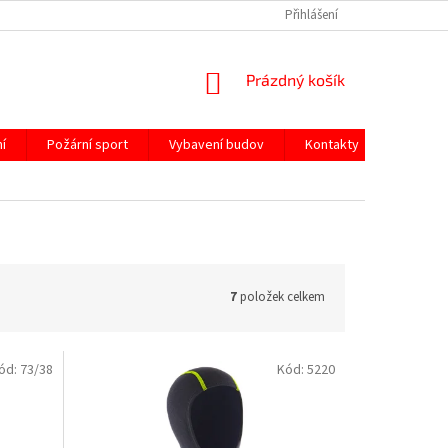
Přihlášení
NÁKUPNÍ
Prázdný košík
KOŠÍK
í
Požární sport
Vybavení budov
Kontakty
7
položek celkem
ód:
73/38
Kód:
5220