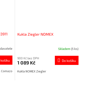
13911
Kukla Ziegler NOMEX
davatele
Skladem
(5 ks)
900 Kč bez DPH
 košíku
Do košíku
1 089 Kč
l Comazo
Kukla NOMEX Ziegler