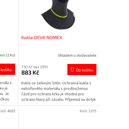
Kukla DEVA NOMEX
dem
(2 ks)
Skladem u dodavatele
730 Kč bez DPH
 košíku
Do košíku
883 Kč
riálu s
Kukla se zeleným šitím. Ochranná kukla z
ku je
nehořlavého materiálu s prodlouženou
hu. Je
částí pro ochranu krku je vhodná pro
kožkou
ochranu hlavy při zásahu. Příjemná na dotyk
a kontakt s...
Kód:
4693
Kód:
1075