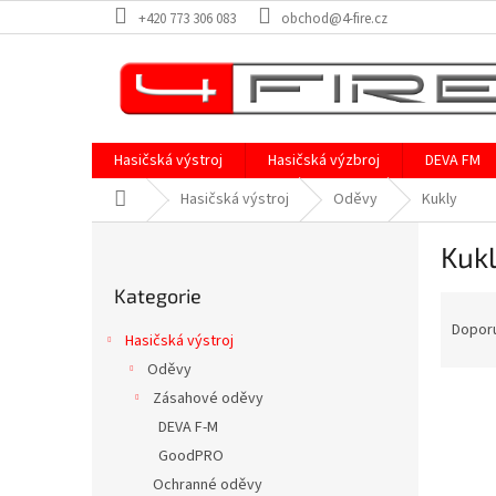
Přejít
+420 773 306 083
obchod@4-fire.cz
na
obsah
Hasičská výstroj
Hasičská výzbroj
DEVA FM
Domů
Hasičská výstroj
Oděvy
Kukly
P
Kuk
o
Přeskočit
s
Kategorie
kategorie
Ř
t
a
r
Dopor
Hasičská výstroj
z
a
Oděvy
e
n
V
n
Zásahové oděvy
n
ý
í
í
DEVA F-M
p
p
p
GoodPRO
i
r
a
Ochranné oděvy