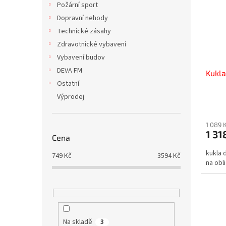
Požární sport
Dopravní nehody
Technické zásahy
Zdravotnické vybavení
Vybavení budov
DEVA FM
Kukla
Ostatní
Výprodej
1 089 
1 31
Cena
kukla 
749
Kč
3594
Kč
na obli
Na skladě
3