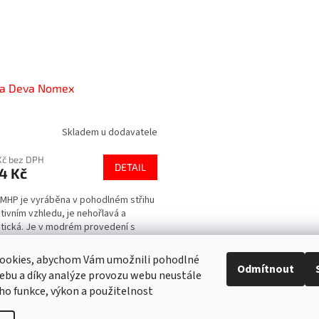
na Deva Nomex
Skladem u dodavatele
Kč bez DPH
DETAIL
4 Kč
 MHP je vyráběna v pohodlném střihu
ktivním vzhledu, je nehořlavá a
atická. Je v modrém provedení s
tí stříbrné, žluté a červené paspule.
ejmostí...
ookies, abychom Vám umožnili pohodlné
Odmítnout
O
ebu a díky analýze provozu webu neustále
v
eho funkce, výkon a použitelnost
l
á