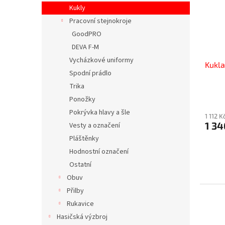
s
o
n
Kukly
p
d
e
Pracovní stejnokroje
r
u
l
o
k
GoodPRO
d
t
DEVA F-M
u
ů
Vycházkové uniformy
Kukla
k
Spodní prádlo
t
Trika
ů
Ponožky
Pokrývka hlavy a šle
1 112 
1 34
Vesty a označení
Pláštěnky
Hodnostní označení
Ostatní
Obuv
Přilby
Rukavice
Hasičská výzbroj