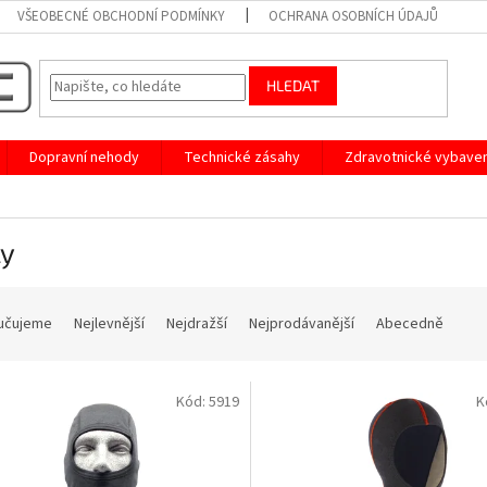
VŠEOBECNÉ OBCHODNÍ PODMÍNKY
OCHRANA OSOBNÍCH ÚDAJŮ
HLEDAT
Dopravní nehody
Technické zásahy
Zdravotnické vybaven
ly
učujeme
Nejlevnější
Nejdražší
Nejprodávanější
Abecedně
Kód:
5919
K