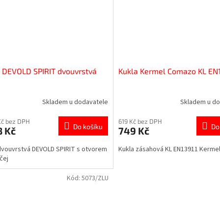
 DEVOLD SPIRIT dvouvrstvá
Kukla Kermel Comazo KL EN
Skladem u dodavatele
Skladem u do
Kč bez DPH
619 Kč bez DPH
Do košíku
Do
8 Kč
749 Kč
dvouvrstvá DEVOLD SPIRIT s otvorem
Kukla zásahová KL EN13911 Kerme
čej
Kód:
5073/ZLU