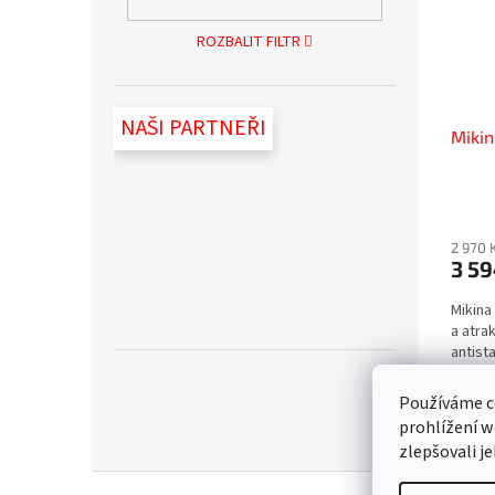
ROZBALIT FILTR
NAŠI PARTNEŘI
Miki
2 970 
3 59
Mikina
a atra
antist
možnos
Samozř
Používáme c
prohlížení w
zlepšovali j
Z