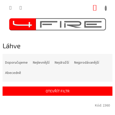
Přejít
NÁKUP
na
obsah
KOŠÍK
Láhve
Ř
a
Doporučujeme
Nejlevnější
Nejdražší
Nejprodávanější
z
e
Abecedně
n
í
p
OTEVŘÍT FILTR
r
o
V
Kód:
2360
d
ý
u
p