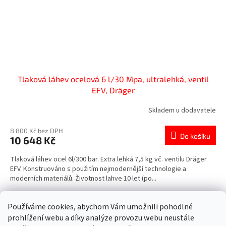
Tlaková láhev ocelová 6 l/30 Mpa, ultralehká, ventil
EFV, Dräger
Skladem u dodavatele
8 800 Kč bez DPH
Do košíku
10 648 Kč
Tlaková láhev ocel 6l/300 bar. Extra lehká 7,5 kg vč. ventilu Dräger
EFV. Konstruováno s použitím nejmodernější technologie a
moderních materiálů. Životnost lahve 10 let (po...
4
položek celkem
O
Používáme cookies, abychom Vám umožnili pohodlné
v
prohlížení webu a díky analýze provozu webu neustále
l