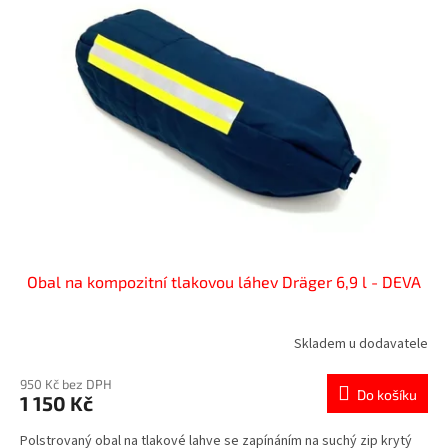
k
i
t
s
ů
p
r
o
d
u
k
t
ů
Obal na kompozitní tlakovou láhev Dräger 6,9 l - DEVA
Skladem u dodavatele
950 Kč bez DPH
Do košíku
1 150 Kč
Polstrovaný obal na tlakové lahve se zapínáním na suchý zip krytý