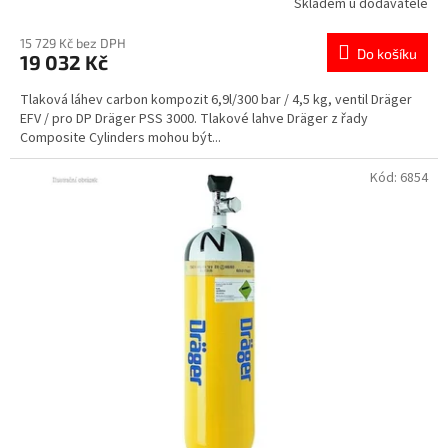
Skladem u dodavatele
15 729 Kč bez DPH
Do košíku
19 032 Kč
Tlaková láhev carbon kompozit 6,9l/300 bar / 4,5 kg, ventil Dräger
EFV / pro DP Dräger PSS 3000. Tlakové lahve Dräger z řady
Composite Cylinders mohou být...
Kód:
6854