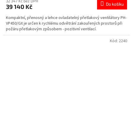
32 347 Kč bez DPH
Do košíku
39 140 Kč
Kompaktní, přenosný a lehce ovladatelný přetlakový ventilátory PH-
VP450/GX je určen k rychlému odvětrání zakouřených prostorů při
požáru přetlakovým způsobem - pozitivní ventilací.
Kód:
2240