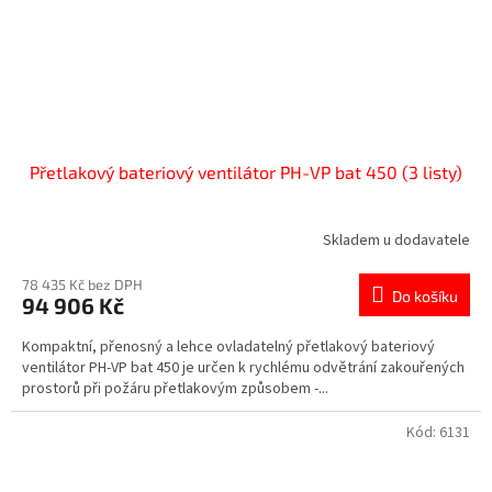
Přetlakový bateriový ventilátor PH-VP bat 450 (3 listy)
Skladem u dodavatele
78 435 Kč bez DPH
Do košíku
94 906 Kč
Kompaktní, přenosný a lehce ovladatelný přetlakový bateriový
ventilátor PH-VP bat 450 je určen k rychlému odvětrání zakouřených
prostorů při požáru přetlakovým způsobem -...
Kód:
6131