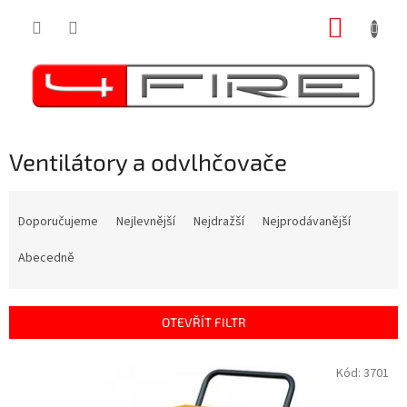
Přejít
NÁKUP
na
obsah
KOŠÍK
Ventilátory a odvlhčovače
Ř
a
Doporučujeme
Nejlevnější
Nejdražší
Nejprodávanější
z
e
Abecedně
n
í
p
OTEVŘÍT FILTR
r
o
V
Kód:
3701
d
ý
u
p