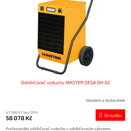
k
i
t
s
ů
p
r
o
d
u
k
t
ů
Odvlhčovač vzduchu MASTER DESA DH 62
Skladem u dodavatele
47 998 Kč bez DPH
Do košíku
58 078 Kč
Profesionální odvlhčovač vzduchu s odvlhčovacím výkonem