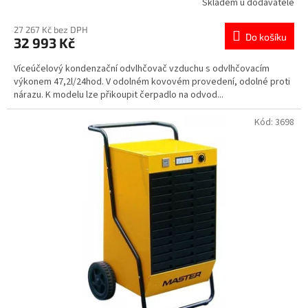
Skladem u dodavatele
27 267 Kč bez DPH
Do košíku
32 993 Kč
Víceúčelový kondenzační odvlhčovač vzduchu s odvlhčovacím
výkonem 47,2l/24hod. V odolném kovovém provedení, odolné proti
nárazu. K modelu lze přikoupit čerpadlo na odvod...
Kód:
3698