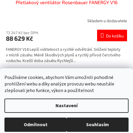
Přetlakový ventilátor Rosenbauer FANERGY V16
Skladem u dodavatele
73 247 Kč bez DPH
Do košíku
88 629 Kč
FANERGY V16 Lepší viditelnost a rychlé odvětrání. Snížení teploty
v místě zásahu. Méně škodlivých plynů a rychlý přívod čerstvého
vzduchu. Kratší doba zásahu Rychlejší...
12
položek celkem
Používáme cookies, abychom Vám umožnili pohodlné
O
v
prohlížení webu a díky analýze provozu webu neustále
l
Z
zlepšovali jeho funkce, výkon a použitelnost
á
á
d
Vytvořil Shoptet
p
Nastavení
a
a
c
t
í
Copyright 2026
4FIRE s.r.o.
. Všechna práva vyhrazena.
Upravit
í
p
Odmítnout
Souhlasím
nastavení cookies
r