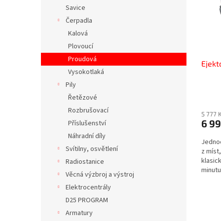
s
o
n
Savice
p
d
e
Čerpadla
r
u
l
o
k
Kalová
d
t
Plovoucí
u
ů
Proudová
Ejekt
k
Vysokotlaká
t
Pily
ů
Řetězové
Rozbrušovací
5 777 
6 99
Příslušenství
Náhradní díly
Jednod
Svítilny, osvětlení
z míst
klasic
Radiostanice
minutu
Věcná výzbroj a výstroj
Elektrocentrály
D25 PROGRAM
Armatury