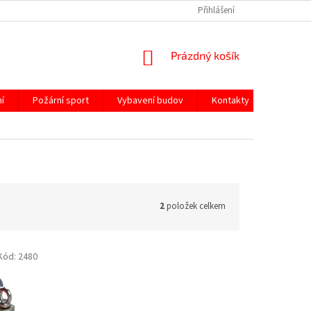
Přihlášení
NÁKUPNÍ
Prázdný košík
KOŠÍK
í
Požární sport
Vybavení budov
Kontakty
2
položek celkem
Kód:
2480