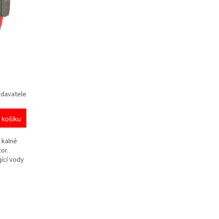
odavatele
 košíku
 kalné
or.
ící vody