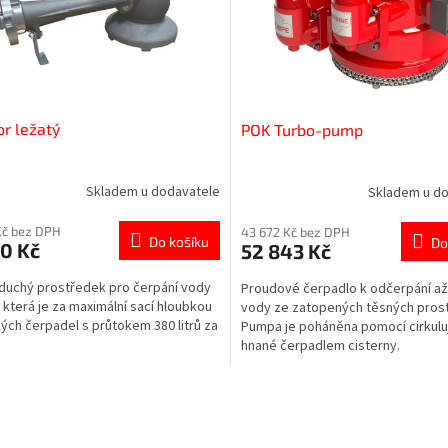
or ležatý
POK Turbo-pump
Skladem u dodavatele
Skladem u d
Kč bez DPH
43 672 Kč bez DPH
Do košíku
Do
0 Kč
52 843 Kč
uchý prostředek pro čerpání vody
Proudové čerpadlo k odčerpání až
, která je za maximální sací hloubkou
vody ze zatopených těsných prost
kých čerpadel s průtokem 380 litrů za
Pumpa je poháněna pomocí cirkuluj
hnané čerpadlem cisterny.
O
v
l