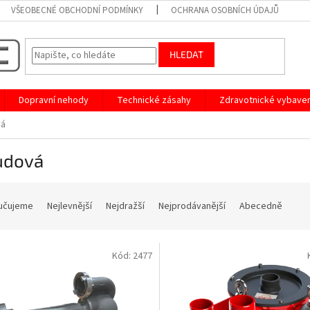
VŠEOBECNÉ OBCHODNÍ PODMÍNKY
OCHRANA OSOBNÍCH ÚDAJŮ
HLEDAT
Dopravní nehody
Technické zásahy
Zdravotnické vybaven
vá
udová
učujeme
Nejlevnější
Nejdražší
Nejprodávanější
Abecedně
Kód:
2477