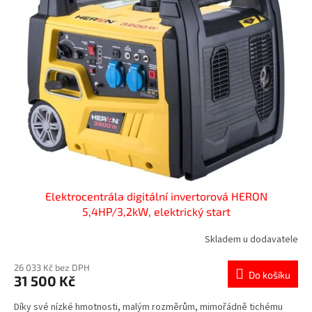
k
i
t
s
ů
p
r
o
d
u
k
t
ů
Elektrocentrála digitální invertorová HERON
5,4HP/3,2kW, elektrický start
Skladem u dodavatele
26 033 Kč bez DPH
Do košíku
31 500 Kč
Díky své nízké hmotnosti, malým rozměrům, mimořádně tichému