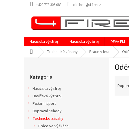
Přejít
+420 773 306 083
obchod@4-fire.cz
na
obsah
Hasičská výstroj
Hasičská výzbroj
DEVA FM
Domů
Technické zásahy
Práce v lese
Odě
P
Odě
o
Přeskočit
s
Kategorie
kategorie
Ř
t
a
r
Dopor
Hasičská výstroj
z
a
Hasičská výzbroj
e
n
V
n
Požární sport
n
ý
í
í
Dopravní nehody
p
p
p
Technické zásahy
i
r
a
Práce ve výškách