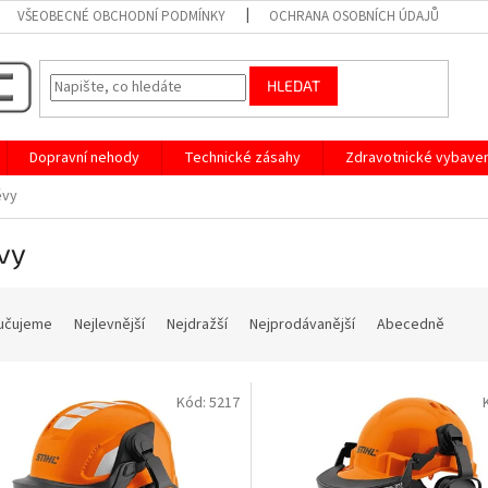
VŠEOBECNÉ OBCHODNÍ PODMÍNKY
OCHRANA OSOBNÍCH ÚDAJŮ
HLEDAT
Dopravní nehody
Technické zásahy
Zdravotnické vybaven
vy
vy
učujeme
Nejlevnější
Nejdražší
Nejprodávanější
Abecedně
Kód:
5217