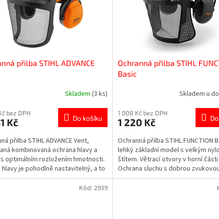
anná přilba STIHL ADVANCE
Ochranná přilba STIHL FUN
Basic
Skladem
(3 ks)
Skladem u do
Kč bez DPH
1 008 Kč bez DPH
Do košíku
Do
1 Kč
1 220 Kč
ná přilba STIHL ADVANCE Vent,
Ochranná přilba STIHL FUNCTION B
aná kombinovaná ochrana hlavy a
lehký základní model s velkým ny
 s optimálním rozložením hmotnosti.
štítem. Větrací otvory v horní části 
hlavy je pohodlně nastavitelný, a to
Ochrana sluchu s dobrou zvukovou 
šení....
Clona...
Kód:
2939