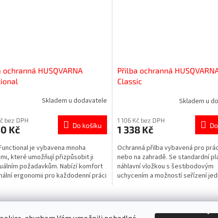
ba ochranná HUSQVARNA
Přilba ochranná HUSQVARN
ional
Classic
Skladem u dodavatele
Skladem u d
Kč bez DPH
1 106 Kč bez DPH
Do košíku
Do
00 Kč
1 338 Kč
 Functional je vybavena mnoha
Ochranná přilba vybavená pro prác
mi, které umožňují přizpůsobit ji
nebo na zahradě. Se standardní p
duálním požadavkům. Nabízí komfort
náhlavní vložkou s šestibodovým
mální ergonomii pro každodenní práci
uchycením a možností seřízení je
 Má...
rukou. Výškové nastavení...
O
v
l