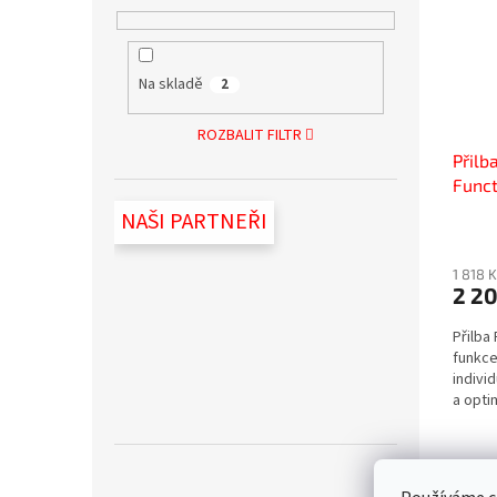
Na skladě
2
ROZBALIT FILTR
Přil
Funct
NAŠI PARTNEŘI
1 818 
2 2
Přilba
funkce
indivi
a opti
v lese.