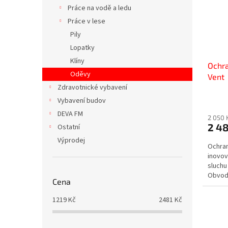
s
o
n
Práce na vodě a ledu
p
d
e
Práce v lese
r
u
l
o
k
Pily
d
t
Lopatky
u
ů
Klíny
Ochr
k
Oděvy
Vent
t
Zdravotnické vybavení
ů
Vybavení budov
DEVA FM
2 050 
2 48
Ostatní
Výprodej
Ochran
inovov
sluchu
Obvod 
Cena
i při no
1219
Kč
2481
Kč