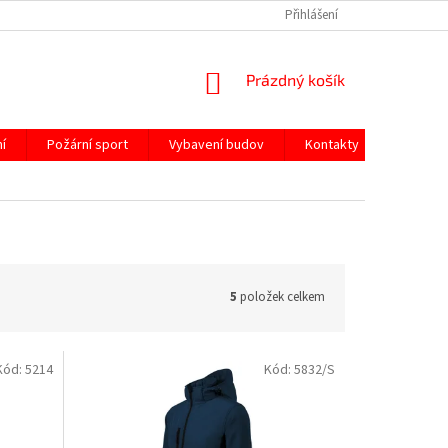
Přihlášení
NÁKUPNÍ
Prázdný košík
KOŠÍK
í
Požární sport
Vybavení budov
Kontakty
5
položek celkem
Kód:
5214
Kód:
5832/S