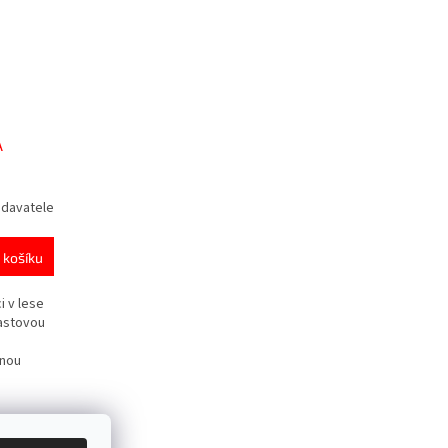
A
odavatele
 košíku
i v lese
lastovou
dnou