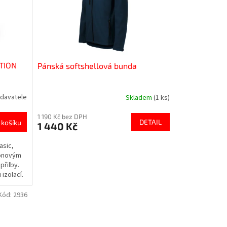
CTION
Pánská softshellová bunda
davatele
Skladem
(1 ks)
1 190 Kč bez DPH
DETAIL
 košíku
1 440 Kč
asic,
lonovým
přilby.
izolací.
Kód:
2936