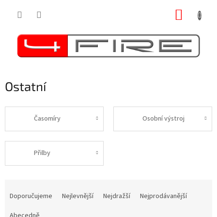
Přejít
NÁKUP
na
obsah
KOŠÍK
Ostatní
Časomíry
Osobní výstroj
Přilby
Ř
a
Doporučujeme
Nejlevnější
Nejdražší
Nejprodávanější
z
e
Abecedně