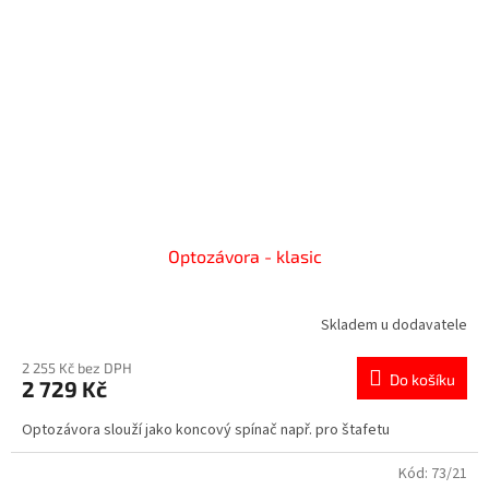
Optozávora - klasic
Skladem u dodavatele
2 255 Kč bez DPH
Do košíku
2 729 Kč
Optozávora slouží jako koncový spínač např. pro štafetu
Kód:
73/21