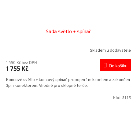
Sada světlo + spínač
Skladem u dodavatele
1 450 Kč bez DPH
Do košíku
1 755 Kč
Koncové světlo + koncový spínač propojen 1m kabelem a zakončen
3pin konektorem. Vhodné pro sklopné terče.
Kód:
5115