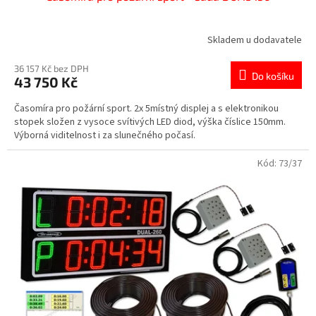
Skladem u dodavatele
36 157 Kč bez DPH
Do košíku
43 750 Kč
Časomíra pro požární sport. 2x 5místný displej a s elektronikou
stopek složen z vysoce svítivých LED diod, výška číslice 150mm.
Výborná viditelnost i za slunečného počasí.
Kód:
73/37