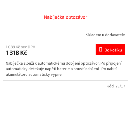
Nabíječka optozávor
Skladem u dodavatele
1 089 Kč bez DPH
Do košíku
1 318 Kč
Nabíječka slouží k automatickému dobíjení optozávor. Po připojení
automaticky detekuje napětí baterie a spustí nabíjení . Po nabití
akumulátoru automaticky vypne.
Kód:
73/17