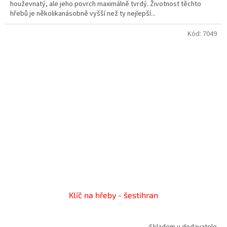
houževnatý, ale jeho povrch maximálně tvrdý. Životnost těchto
hřebů je několikanásobně vyšší než ty nejlepší...
Kód:
7049
Klíč na hřeby - šestihran
Skladem u dodavatele