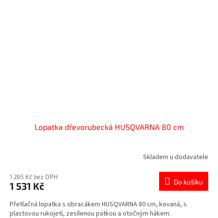
Lopatka dřevorubecká HUSQVARNA 80 cm
Skladem u dodavatele
1 265 Kč bez DPH
Do košíku
1 531 Kč
Přetlačná lopatka s obracákem HUSQVARNA 80 cm, kovaná, s
plastovou rukojetí, zesílenou patkou a otočným hákem.