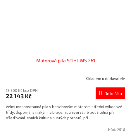
Motorová pila STIHL MS 261
Skladem u dodavatele
18 300 Kč bez DPH
Do košíku
22 143 Kč
Velmi mnohostranná pila s benzinovým motorem střední výkonové
třídy. Úsporná, s nízkými vibracemi, univerzálně použitelná při
ošetřování lesních kultur a hustých porostů, při...
Kód:
2918