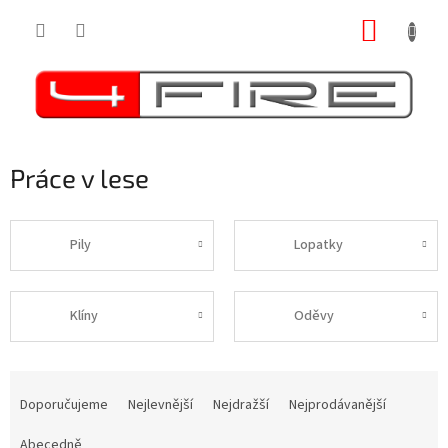
Přejít
NÁKUP
na
obsah
KOŠÍK
Práce v lese
Pily
Lopatky
Klíny
Oděvy
Ř
a
Doporučujeme
Nejlevnější
Nejdražší
Nejprodávanější
z
e
Abecedně