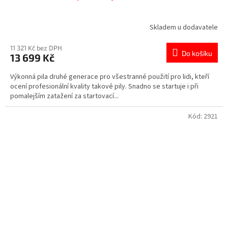
Skladem u dodavatele
11 321 Kč bez DPH
Do košíku
13 699 Kč
Výkonná pila druhé generace pro všestranné použití pro lidi, kteří
ocení profesionální kvality takové pily. Snadno se startuje i při
pomalejším zatažení za startovací...
Kód:
2921