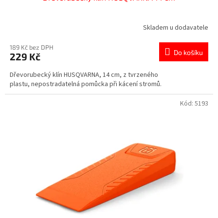
Skladem u dodavatele
189 Kč bez DPH
Do košíku
229 Kč
Dřevorubecký klín HUSQVARNA, 14 cm, z tvrzeného
plastu, nepostradatelná pomůcka při kácení stromů.
Kód:
5193