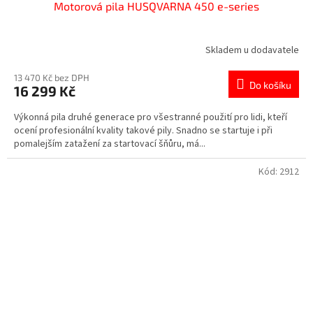
Motorová pila HUSQVARNA 450 e-series
Skladem u dodavatele
13 470 Kč bez DPH
Do košíku
16 299 Kč
Výkonná pila druhé generace pro všestranné použití pro lidi, kteří
ocení profesionální kvality takové pily. Snadno se startuje i při
pomalejším zatažení za startovací šňůru, má...
Kód:
2912