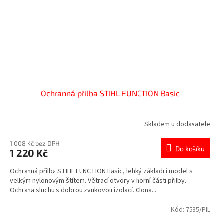
Ochranná přilba STIHL FUNCTION Basic
Skladem u dodavatele
1 008 Kč bez DPH
Do košíku
1 220 Kč
Ochranná přilba STIHL FUNCTION Basic, lehký základní model s
velkým nylonovým štítem. Větrací otvory v horní části přilby.
Ochrana sluchu s dobrou zvukovou izolací. Clona...
Kód:
7535/PIL