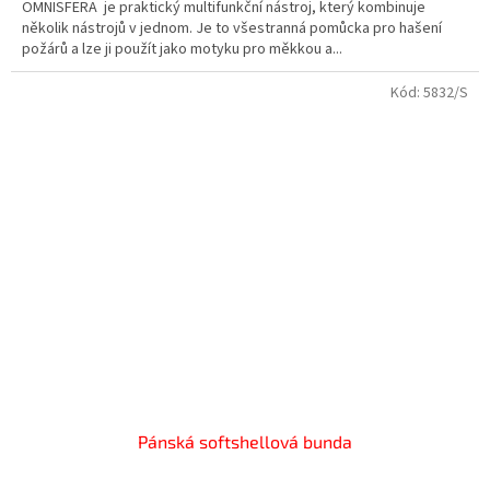
OMNISFERA je praktický multifunkční nástroj, který kombinuje
několik nástrojů v jednom. Je to všestranná pomůcka pro hašení
požárů a lze ji použít jako motyku pro měkkou a...
Kód:
5832/S
Pánská softshellová bunda