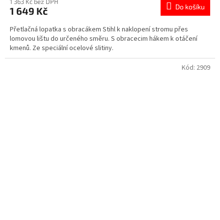
1 363 Kč bez DPH
Do košíku
1 649 Kč
Přetlačná lopatka s obracákem Stihl k naklopení stromu přes
lomovou lištu do určeného směru. S obracecim hákem k otáčení
kmenů. Ze speciální ocelové slitiny.
Kód:
2909