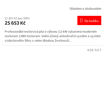
Skladem u dodavatele
21 201 Kč bez DPH
Do košíku
25 653 Kč
Profesionální motorová pila o výkonu 3,5 kW vybavená moderním
motorem 2-MIX motorem. Velmi účinný antivibrační systém a systém
vzduchového filtru s velmi dlouhou životností....
Kód:
5217