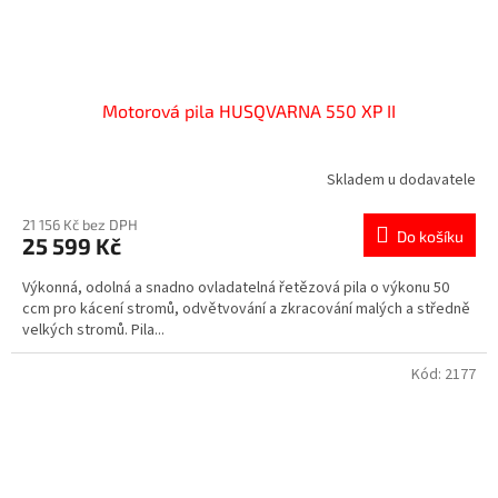
Motorová pila HUSQVARNA 550 XP II
Skladem u dodavatele
21 156 Kč bez DPH
Do košíku
25 599 Kč
Výkonná, odolná a snadno ovladatelná řetězová pila o výkonu 50
ccm pro kácení stromů, odvětvování a zkracování malých a středně
velkých stromů. Pila...
Kód:
2177