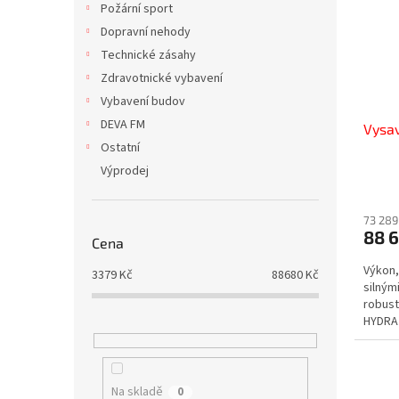
Požární sport
Dopravní nehody
Technické zásahy
Zdravotnické vybavení
Vybavení budov
DEVA FM
Vysa
Ostatní
Výprodej
73 289
88 
Cena
Výkon,s
3379
Kč
88680
Kč
silným
robust
HYDRA 
užiteč
Na skladě
0