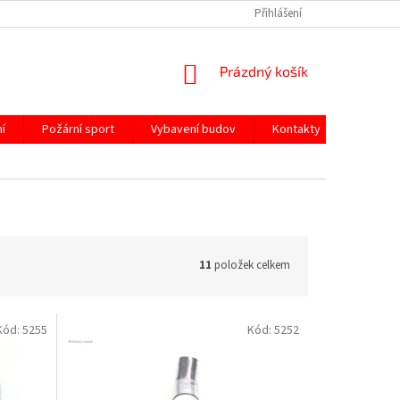
Přihlášení
NÁKUPNÍ
Prázdný košík
KOŠÍK
í
Požární sport
Vybavení budov
Kontakty
11
položek celkem
Kód:
5255
Kód:
5252