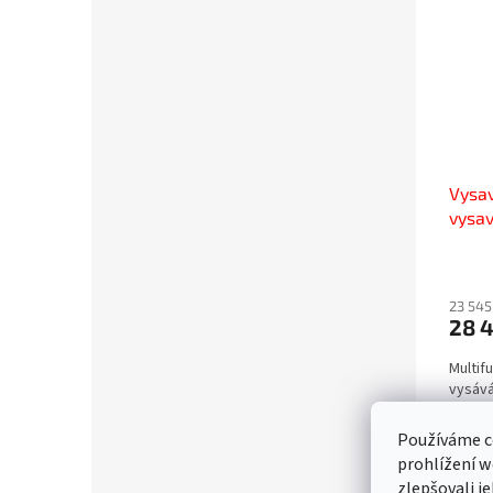
Vysav
vysa
23 545
28 
Multif
vysává
Používáme c
prohlížení w
zlepšovali j