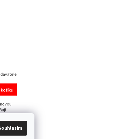
odavatele
 košíku
inovou
ňují
o
ožňují
Souhlasím