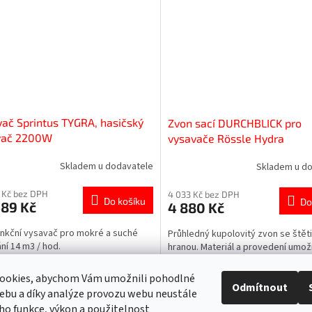
ač Sprintus TYGRA, hasičský
Zvon sací DURCHBLICK pro
vač 2200W
vysavače Rössle Hydra
Skladem u dodavatele
Skladem u d
 Kč bez DPH
4 033 Kč bez DPH
Do košíku
Do
489 Kč
4 880 Kč
unkční vysavač pro mokré a suché
Průhledný kupolovitý zvon se štět
ní 14 m3 / hod.
hranou. Materiál a provedení umož
dokonalý výhled na povrch a sacíh
chování. Štětiny směřující dolů um
ookies, abychom Vám umožnili pohodlné
Odmítnout
zvonu jemně se...
ebu a díky analýze provozu webu neustále
O
eho funkce, výkon a použitelnost