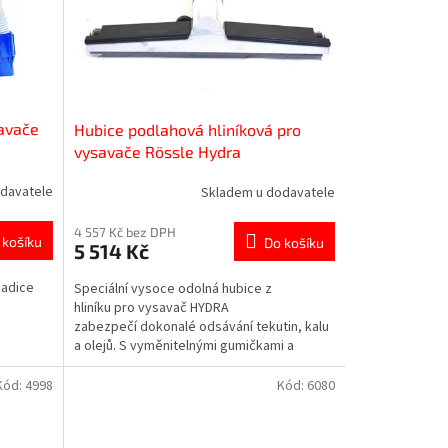
savače
Hubice podlahová hliníková pro
vysavače Rössle Hydra
davatele
Skladem u dodavatele
4 557 Kč bez DPH
 košíku
Do košíku
5 514 Kč
hadice
Speciální vysoce odolná hubice z
hliníku pro vysavač HYDRA
zabezpečí dokonalé odsávání tekutin, kalu
a olejů. S vyměnitelnými gumičkami a
nastavením.
Kód:
4998
Kód:
6080