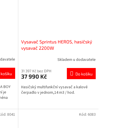
Vysavač Sprintus HEROS, hasičský
vysavač 2200W
davatele
Skladem u dodavatele
31 397 Kč bez DPH
 košíku
Do košíku
37 990 Kč
RA BOY
Hasičský multifunkční vysavač a kalové
í je
čerpadlo v jednom,14 m3 / hod.
jména
Kód:
8041
Kód:
6083