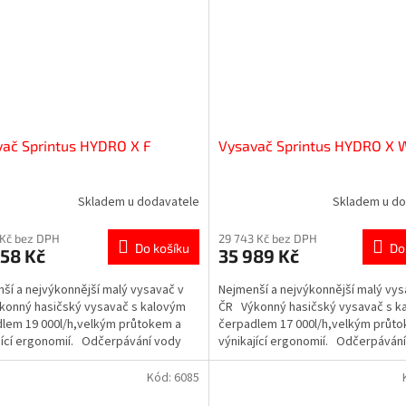
ač Sprintus HYDRO X F
Vysavač Sprintus HYDRO X 
Skladem u dodavatele
Skladem u do
 Kč bez DPH
29 743 Kč bez DPH
Do košíku
Do
58 Kč
35 989 Kč
ší a nejvýkonnější malý vysavač v
Nejmenší a nejvýkonnější malý vys
onný hasičský vysavač s kalovým
ČR Výkonný hasičský vysavač s k
lem 19 000l/h,velkým průtokem a
čerpadlem 17 000l/h,velkým průt
jící ergonomií. Odčerpávání vody
výnikající ergonomií. Odčerpáván
po...
Kód:
6085