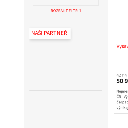
ROZBALIT FILTR
NAŠI PARTNEŘI
Vysav
42 114
50 9
Nejmen
ČR Výk
čerpad
výnika
po...