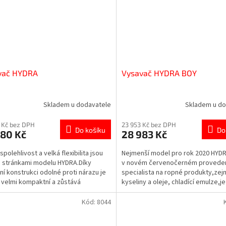
vač HYDRA
Vysavač HYDRA BOY
Skladem u dodavatele
Skladem u do
 Kč bez DPH
23 953 Kč bez DPH
Do košíku
Do
680 Kč
28 983 Kč
polehlivost a velká flexibilita jsou
Nejmenší model pro rok 2020 HYD
i stránkami modelu HYDRA.Díky
v novém červenočerném proveden
ní konstrukci odolné proti nárazu je
specialista na ropné produkty,ze
velmi kompaktní a zůstává
kyseliny a oleje, chladící emulze,je
ným a...
nejmenší ale stejně dobře...
Kód:
8044