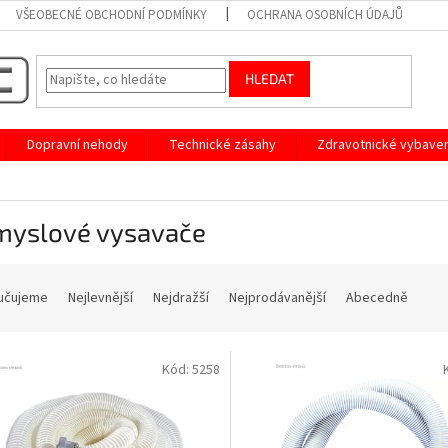
VŠEOBECNÉ OBCHODNÍ PODMÍNKY
OCHRANA OSOBNÍCH ÚDAJŮ
HLEDAT
Dopravní nehody
Technické zásahy
Zdravotnické vybaven
myslové vysavače
učujeme
Nejlevnější
Nejdražší
Nejprodávanější
Abecedně
Kód:
5258