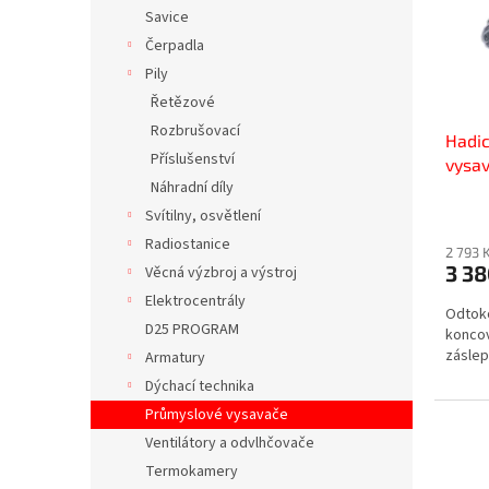
s
o
n
Savice
p
d
e
Čerpadla
r
u
l
o
k
Pily
d
t
Řetězové
u
ů
Rozbrušovací
Hadic
k
Příslušenství
vysa
t
Náhradní díly
bm
ů
Svítilny, osvětlení
Radiostanice
2 793 
3 38
Věcná výzbroj a výstroj
Elektrocentrály
Odtoko
D25 PROGRAM
konco
zásle
Armatury
Dýchací technika
Průmyslové vysavače
Ventilátory a odvlhčovače
Termokamery