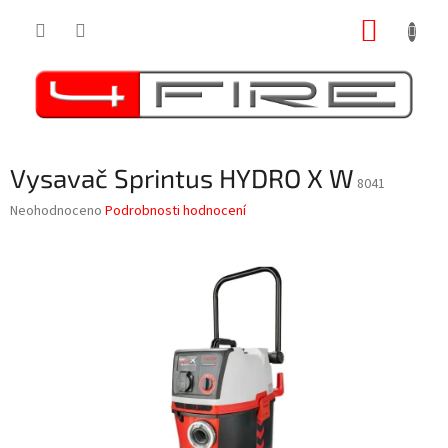
Přejít
NÁKUP
na
obsah
KOŠÍK
Vysavač Sprintus HYDRO X W
8041
Průměrné
Neohodnoceno
Podrobnosti hodnocení
hodnocení
produktu
je
0,0
z
5
hvězdiček.