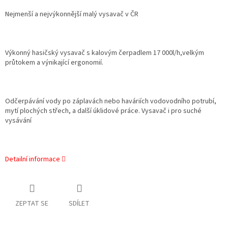
Nejmenší a nejvýkonnější malý vysavač v ČR
Výkonný hasičský vysavač s kalovým čerpadlem 17 000l/h,velkým
průtokem a výnikající ergonomií.
Odčerpávání vody po záplavách nebo haváriích vodovodního potrubí,
mytí plochých střech, a další úklidové práce. Vysavač i pro suché
vysávání
Detailní informace
ZEPTAT SE
SDÍLET