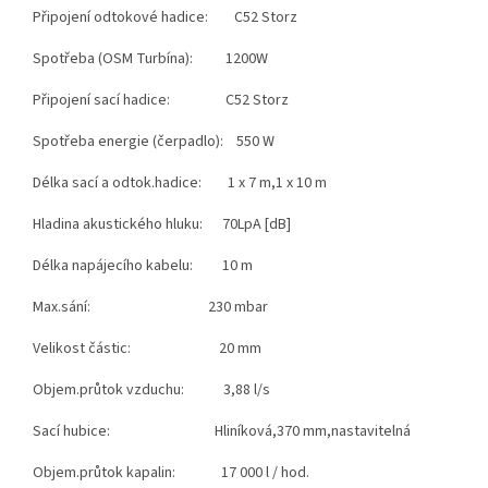
Připojení odtokové hadice: C52 Storz
Spotřeba (OSM Turbína): 1200W
Připojení sací hadice: C52 Storz
Spotřeba energie (čerpadlo): 550 W
Délka sací a odtok.hadice: 1 x 7 m,1 x 10 m
Hladina akustického hluku: 70LpA [dB]
Délka napájecího kabelu: 10 m
Max.sání: 230 mbar
Velikost částic: 20 mm
Objem.průtok vzduchu: 3,88 l/s
Sací hubice: Hliníková,370 mm,nastavitelná
Objem.průtok kapalin: 17 000 l / hod.