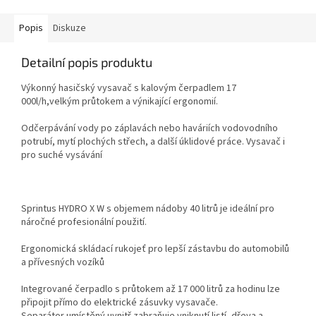
Popis
Diskuze
Detailní popis produktu
Výkonný hasičský vysavač s kalovým čerpadlem 17
000l/h,velkým průtokem a výnikající ergonomií.
Odčerpávání vody po záplavách nebo haváriích vodovodního
potrubí, mytí plochých střech, a další úklidové práce. Vysavač i
pro suché vysávání
Sprintus HYDRO X W s objemem nádoby 40 litrů je ideální pro
náročné profesionální použití.
Ergonomická skládací rukojeť pro lepší zástavbu do automobilů
a přívesných vozíků
Integrované čerpadlo s průtokem až 17 000 litrů za hodinu lze
připojit přímo do elektrické zásuvky vysavače.