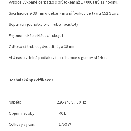
Vysoce výkonné čerpadlo s průtokem až 17 000 litrů za hodinu.
Sací hadice ø 38 mm o délce 7 m s přípojkou ve tvaru C52 Storz
Separační jednotka pro hrubé nečistoty
Ergonomická a skládací rukojeť
Odtoková trubice, dvoudílná, ø 38 mm
ALU nastavitelná podlahová sací hubice s gumov stěrkou
Technická specifikace :
Napětí: 220-240 V / 50 Hz
Objem nádoby: 40 L
Celkový výkon: 1750 W