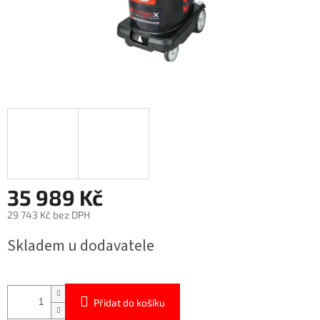
35 989 Kč
29 743 Kč bez DPH
Měrná
Skladem u dodavatele
cena:
Přidat do košíku