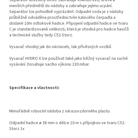
Separátor umístěný uvnitř zabraňuje vniknutí listí, dřeva a
menších předmětů do nádoby a zabraňuje jejímu ucpání.
Separátor lze pohodlně vyprázdnit. Odpadní voda je z nádoby
průběžně odváděna prostřednictvím kalového čerpadla a
dodané 10m odtokové hadice. Připojení odpadní hadice ve tvaru
C je standardizované velikosti, která je vhodná pro hadice hasičů
a technické služby tedy C52-Storz.
Vysavač vhodný jak do nástaveb, tak přívěsných vozíků
Vysavač HYDRO X lze používat také jako běžný vysavač na suché
vysávání. Dosahuje sacího výkonu 230 mbar.
Specifikace a vlastnosti:
Mimořádně robustní nádoba z nárazuvzdorného plastu
Odpadní hadice ø 38 mm o délce 10 m s přípojkou ve tvaru C52-
Storz 1x