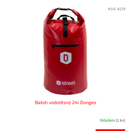
o
V
Kód:
4229
d
ý
u
p
k
i
t
s
ů
p
r
o
d
u
k
t
ů
Batoh vodotěsný 24l Donges
Skladem
(1 ks)