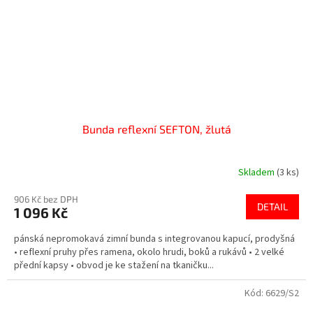
Bunda reflexní SEFTON, žlutá
Skladem
(3 ks)
906 Kč bez DPH
DETAIL
1 096 Kč
pánská nepromokavá zimní bunda s integrovanou kapucí, prodyšná
• reflexní pruhy přes ramena, okolo hrudi, boků a rukávů • 2 velké
přední kapsy • obvod je ke stažení na tkaničku...
Kód:
6629/S2