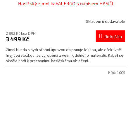
Hasičský zimní kabát ERGO s nápisem HASIČI
Skladem u dodavatele
2 892 Kč bez DPH
Do košíku
3 499 Kč
Zimní bunda s hydrofobní úpravou disponuje lehkou, ale efektivně
hřejivou vložkou. Je vyrobena z velmi odolného materiálu. Kabát se
skvěle hodí k pracovnímu hasičskému oblečení...
Kód:
1009