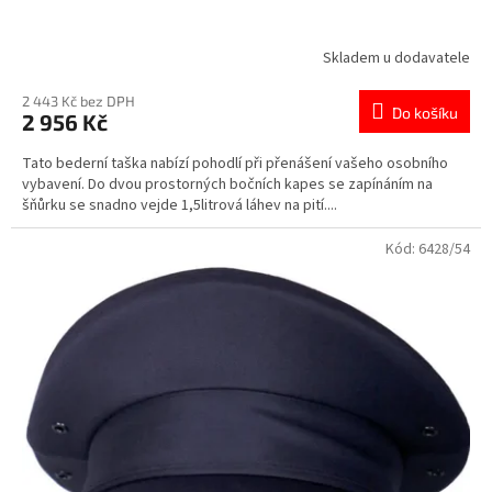
Skladem u dodavatele
2 443 Kč bez DPH
Do košíku
2 956 Kč
Tato bederní taška nabízí pohodlí při přenášení vašeho osobního
vybavení. Do dvou prostorných bočních kapes se zapínáním na
šňůrku se snadno vejde 1,5litrová láhev na pití....
Kód:
6428/54