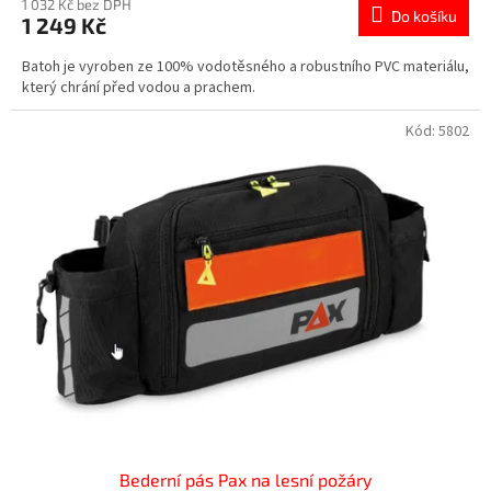
1 032 Kč bez DPH
Do košíku
1 249 Kč
Batoh je vyroben ze 100% vodotěsného a robustního PVC materiálu,
který chrání před vodou a prachem.
Kód:
5802
Bederní pás Pax na lesní požáry