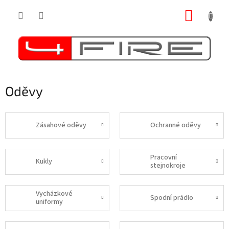
Přejít
NÁKUP
na
obsah
KOŠÍK
Oděvy
Zásahové oděvy
Ochranné oděvy
Pracovní
Kukly
stejnokroje
Vycházkové
Spodní prádlo
uniformy