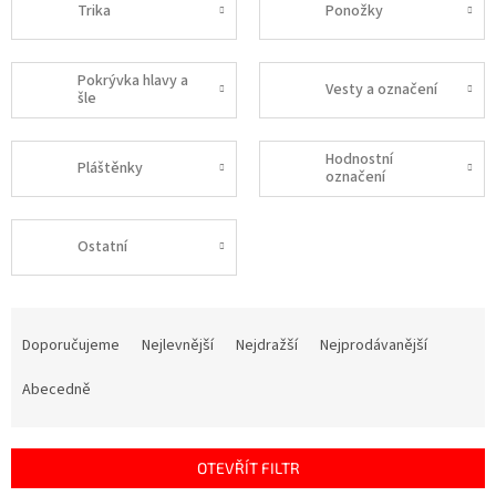
Trika
Ponožky
Pokrývka hlavy a
Vesty a označení
šle
Hodnostní
Pláštěnky
označení
Ostatní
Ř
a
Doporučujeme
Nejlevnější
Nejdražší
Nejprodávanější
z
e
Abecedně
n
í
p
OTEVŘÍT FILTR
r