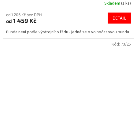
Skladem
(1 ks)
od 1 206 Kč bez DPH
DETAIL
1 459 Kč
od
Bunda není podle výstrojního řádu - jedná se o volnočasovou bundu.
Kód:
73/25