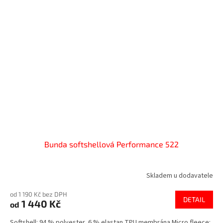
Bunda softshellová Performance 522
Skladem u dodavatele
od 1 190 Kč bez DPH
DETAIL
1 440 Kč
od
Softshell: 94 % polyester, 6 % elastan TPU membrána Micro fleece: