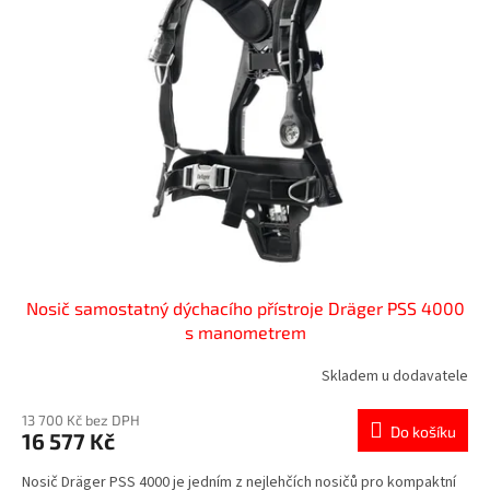
k
i
t
s
ů
p
r
o
d
u
k
t
ů
Nosič samostatný dýchacího přístroje Dräger PSS 4000
s manometrem
Skladem u dodavatele
13 700 Kč bez DPH
Do košíku
16 577 Kč
Nosič Dräger PSS 4000 je jedním z nejlehčích nosičů pro kompaktní