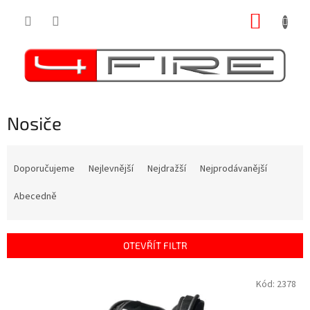
Přejít
NÁKUP
na
obsah
KOŠÍK
Nosiče
Ř
a
Doporučujeme
Nejlevnější
Nejdražší
Nejprodávanější
z
e
Abecedně
n
í
p
OTEVŘÍT FILTR
r
o
V
Kód:
2378
d
ý
u
p