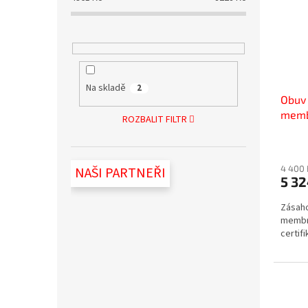
Na skladě
2
Obuv 
memb
ROZBALIT FILTR
úprav
4 400 
NAŠI PARTNEŘI
5 32
Zásaho
membr
certif