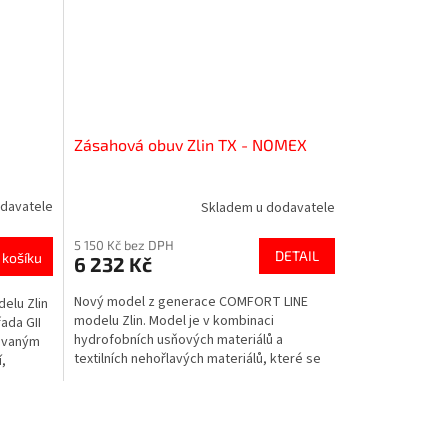
Zásahová obuv Zlin TX - NOMEX
davatele
Skladem u dodavatele
5 150 Kč bez DPH
DETAIL
 košíku
6 232 Kč
Nový model z generace COMFORT LINE
elu Zlin
modelu Zlin. Model je v kombinaci
ada GII
hydrofobních usňových materiálů a
covaným
textilních nehořlavých materiálů, které se
,
používají na výrobu hasičských...