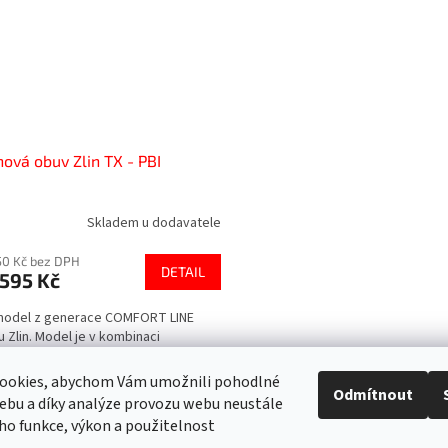
ová obuv Zlin TX - PBI
Skladem u dodavatele
50 Kč bez DPH
DETAIL
595 Kč
model z generace COMFORT LINE
 Zlin. Model je v kombinaci
obních usňových materiálů a
ních nehořlavých materiálů, které se
ookies, abychom Vám umožnili pohodlné
ají na výrobu hasičských...
Odmítnout
ebu a díky analýze provozu webu neustále
O
eho funkce, výkon a použitelnost
v