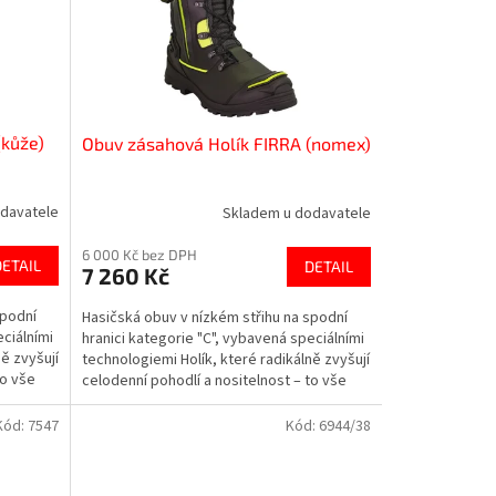
(kůže)
Obuv zásahová Holík FIRRA (nomex)
davatele
Skladem u dodavatele
6 000 Kč bez DPH
DETAIL
DETAIL
7 260 Kč
spodní
Hasičská obuv v nízkém střihu na spodní
eciálními
hranici kategorie "C", vybavená speciálními
ě zvyšují
technologiemi Holík, které radikálně zvyšují
to vše
celodenní pohodlí a nositelnost – to vše
při...
Kód:
7547
Kód:
6944/38