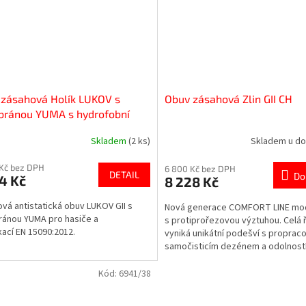
zásahová Holík LUKOV s
Obuv zásahová Zlin GII CH
ránou YUMA s hydrofobní
ou - new GII
Skladem
(2 ks)
Skladem u do
Kč bez DPH
6 800 Kč bez DPH
DETAIL
Do
4 Kč
8 228 Kč
vá antistatická obuv LUKOV GII s
Nová generace COMFORT LINE mod
ánou YUMA pro hasiče a
s protiprořezovou výztuhou. Celá ř
ikací EN 15090:2012.
vyniká unikátní podešví s propra
samočisticím dezénem a odolností
vyrobená z vysoce...
Kód:
6941/38