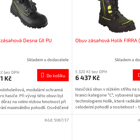
zásahová Desna GII PU
Obuv zásahová Holík FIRRA 
Skladem u dodavatele
Skladem u do
5 320 Kč bez DPH
Kč bez DPH
Do košíku
6 437 Kč
1 Kč
Hasičská obuv v nízkém střihu na 
poloholeňová, modulární ochranná
hranici kategorie "C", vybavená sp
ro hasiče. Při vývoji této obuvi byl
technologiemi Holík, které radikáln
 důraz na velmi nízkou hmotnost při
celodenní pohodlí a nositelnost – 
ání maximálního pohodlí. Osvědčené
při...
sti...
Kód:
5067/37