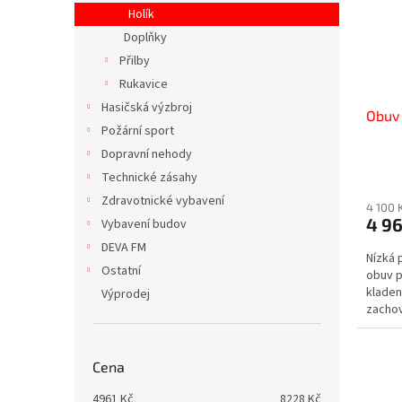
s
o
n
Holík
p
d
e
Doplňky
r
u
l
o
k
Přilby
d
t
Rukavice
u
ů
Hasičská výzbroj
Obuv 
k
Požární sport
t
Dopravní nehody
ů
Technické zásahy
Zdravotnické vybavení
4 100 
4 96
Vybavení budov
DEVA FM
Nízká 
Ostatní
obuv p
kladen
Výprodej
zachov
vlastno
Cena
4961
Kč
8228
Kč