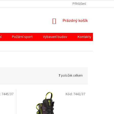
Přihlášení
NÁKUPNÍ
Prázdný košík
KOŠÍK
í
Požární sport
Vybavení budov
Kontakty
7
položek celkem
:
7445/37
Kód:
7442/37