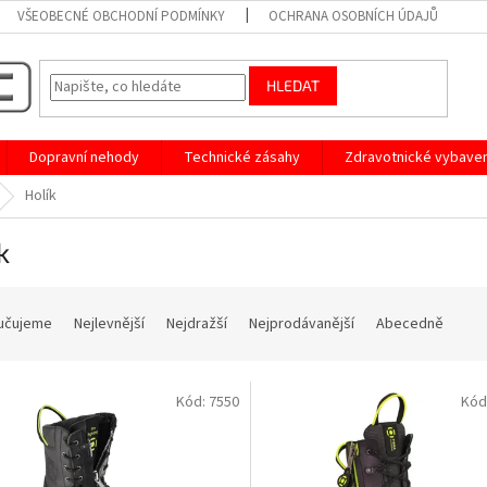
VŠEOBECNÉ OBCHODNÍ PODMÍNKY
OCHRANA OSOBNÍCH ÚDAJŮ
HLEDAT
Dopravní nehody
Technické zásahy
Zdravotnické vybaven
Holík
k
učujeme
Nejlevnější
Nejdražší
Nejprodávanější
Abecedně
Kód:
7550
Kód