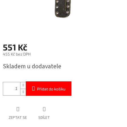
551 Kč
455 Kč bez DPH
Měrná
Skladem u dodavatele
cena:
Přidat do košíku
ZEPTAT SE
SDÍLET