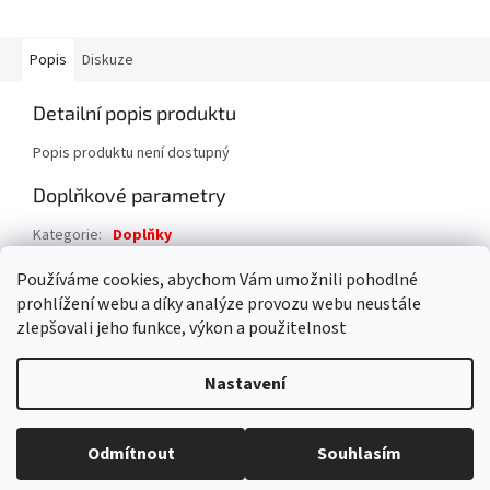
Popis
Diskuze
Detailní popis produktu
Popis produktu není dostupný
Doplňkové parametry
Kategorie
:
Doplňky
Záruka
:
2 roky
Používáme cookies, abychom Vám umožnili pohodlné
prohlížení webu a díky analýze provozu webu neustále
Z
zlepšovali jeho funkce, výkon a použitelnost
á
Vytvořil Shoptet
p
Nastavení
a
t
Copyright 2026
4FIRE s.r.o.
. Všechna práva vyhrazena.
Upravit
í
Odmítnout
Souhlasím
nastavení cookies