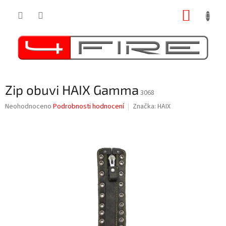
Přejít
NÁKUP
na
obsah
KOŠÍK
Zip obuvi HAIX Gamma
3068
Průměrné
Neohodnoceno
Podrobnosti hodnocení
Značka:
HAIX
hodnocení
produktu
je
0,0
z
5
hvězdiček.