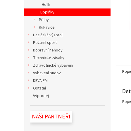
n
Holík
e
Doplňky
l
Přilby
Rukavice
Hasičská výzbroj
Požární sport
Dopravní nehody
Technické zásahy
Zdravotnické vybavení
Popi
Vybavení budov
DEVA FM
Ostatní
Det
Výprodej
Popi
NAŠI PARTNEŘI