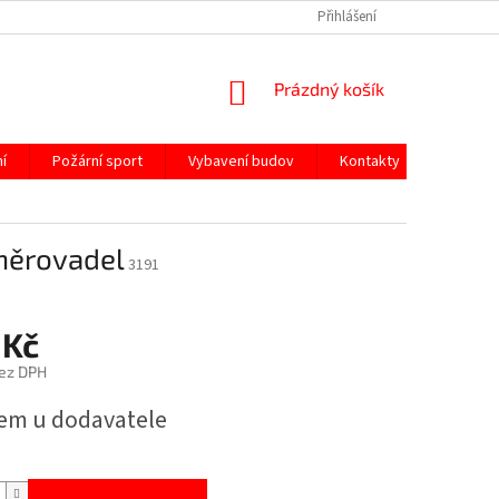
Přihlášení
NÁKUPNÍ
Prázdný košík
KOŠÍK
í
Požární sport
Vybavení budov
Kontakty
šněrovadel
3191
 Kč
ez DPH
em u dodavatele