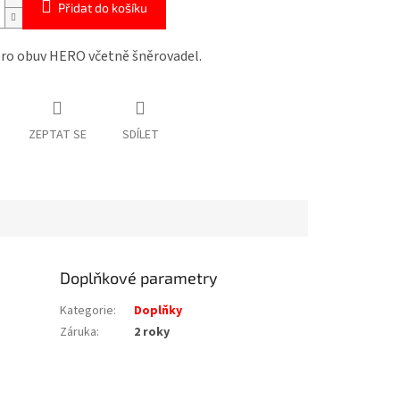
Přidat do košíku
pro obuv HERO včetně šněrovadel.
ZEPTAT SE
SDÍLET
Doplňkové parametry
Kategorie
:
Doplňky
Záruka
:
2 roky