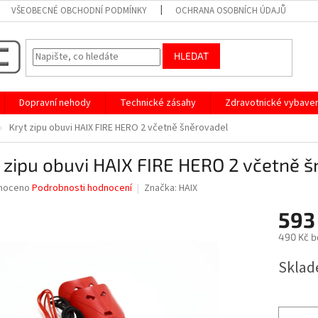
VŠEOBECNÉ OBCHODNÍ PODMÍNKY
OCHRANA OSOBNÍCH ÚDAJŮ
HLEDAT
Dopravní nehody
Technické zásahy
Zdravotnické vybaven
Kryt zipu obuvi HAIX FIRE HERO 2 včetně šněrovadel
 zipu obuvi HAIX FIRE HERO 2 včetně 
né
noceno
Podrobnosti hodnocení
Značka:
HAIX
ní
593
u
490 Kč b
Měrná
Sklad
cena:
ek.