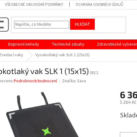
VŠEOBECNÉ OBCHODNÍ PODMÍNKY
OCHRANA OSOBNÍCH ÚDAJŮ
HLEDAT
Dopravní nehody
Technické zásahy
Zdravotnické vybaven
Zvedací vaky
Vysokotlaký vak SLK 1 (15x15)
kotlaký vak SLK 1 (15x15)
3812
né
noceno
Podrobnosti hodnocení
Značka:
Sava
ní
6 3
u
5 264 Kč
Měrná
Sklad
cena:
ek.