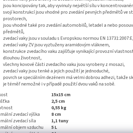
jsou koncipovány tak, aby vyvinuly největší sílu v koncentrovan
svojí konstrukcí jsou vhodné pro zvedání pevných předmětů ve s
prostorech,
jsou vhodné také pro zvedání automobilů, letadel a nebo posouv
předmětů,
zvedací vaky jsou v souladu s Evropskou normou EN 13731:2007:E
zvedací vaky ZV jsou vyztuženy aramidovým vláknem,
konstrukce zvedacího vaku zajišťuje vynikající provozní vlastnost
dlouhou životnost,
všechny kovové části zvedacího vaku jsou vyrobeny z mosazi,
zvedací vaky jsou tenké a jejich použití je jednoduché,
povrch se speciálním dezénem má velmi dobrou adhezi, takže s
je téměř nemožné i v případě použití dvou vaků na sobě.
kost
15x15 cm
ušťka
2,5 cm
tnost
0,55 kg
mální zvedací výška
8 cm
mální zvedací síla
1,1 tuny
imální objem vzduchu
5 L