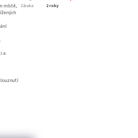
ém místě,
Záruka
:
2 roky
tížených
ání
,
i a
klouznutí