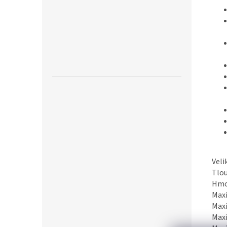
Veli
Tlo
Hmo
Maxi
Maxi
Max