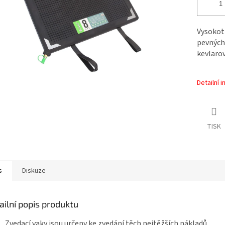
Vysokotl
pevných 
kevlaro
Detailní 
TISK
s
Diskuze
ailní popis produktu
Zvedací vaky jsou určeny ke zvedání těch nejtěžších nákladů,