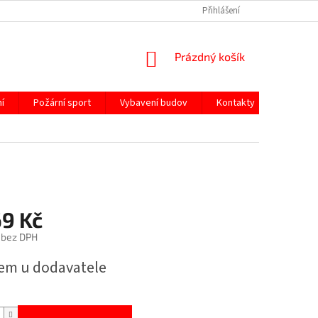
Přihlášení
NÁKUPNÍ
Prázdný košík
KOŠÍK
í
Požární sport
Vybavení budov
Kontakty
69 Kč
 bez DPH
em u dodavatele