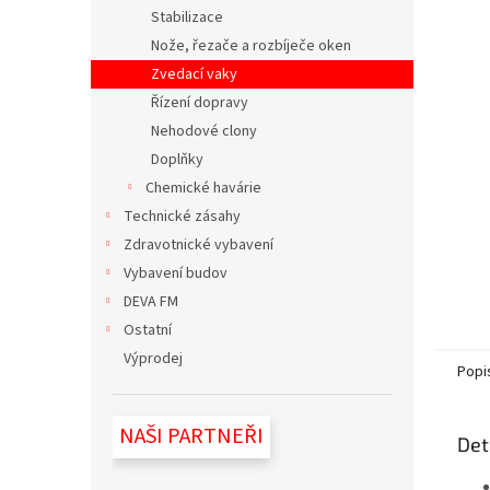
n
Stabilizace
e
Nože, řezače a rozbíječe oken
l
Zvedací vaky
Řízení dopravy
Nehodové clony
Doplňky
Chemické havárie
Technické zásahy
Zdravotnické vybavení
Vybavení budov
DEVA FM
Ostatní
Výprodej
Popi
NAŠI PARTNEŘI
Det