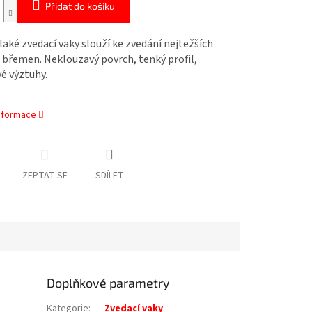
Přidat do košíku
aké zvedací vaky slouží ke zvedání nejtežších
břemen. Neklouzavý povrch, tenký profil,
vé výztuhy.
informace
ZEPTAT SE
SDÍLET
Doplňkové parametry
Kategorie
:
Zvedací vaky