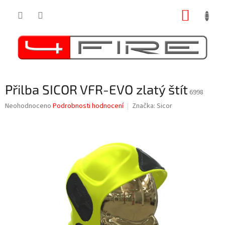
Přejít
NÁKUP
na
obsah
KOŠÍK
Přilba SICOR VFR-EVO zlatý štít
6998
Průměrné
Neohodnoceno
Podrobnosti hodnocení
Značka:
Sicor
hodnocení
produktu
je
0,0
z
5
hvězdiček.