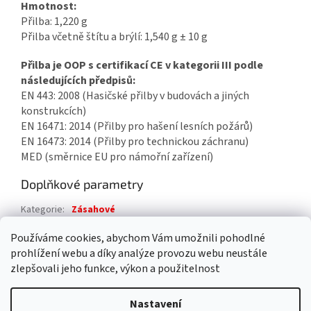
Hmotnost:
Přilba: 1,220 g
Přilba včetně štítu a brýlí: 1,540 g ± 10 g
Přilba je OOP s certifikací CE v kategorii III podle
následujících předpisů:
EN 443: 2008 (Hasičské přilby v budovách a jiných
konstrukcích)
EN 16471: 2014 (Přilby pro hašení lesních požárů)
EN 16473: 2014 (Přilby pro technickou záchranu)
MED (směrnice EU pro námořní zařízení)
Doplňkové parametry
Kategorie
:
Zásahové
Záruka
:
2 roky
Používáme cookies, abychom Vám umožnili pohodlné
prohlížení webu a díky analýze provozu webu neustále
Z
zlepšovali jeho funkce, výkon a použitelnost
á
Vytvořil Shoptet
p
Nastavení