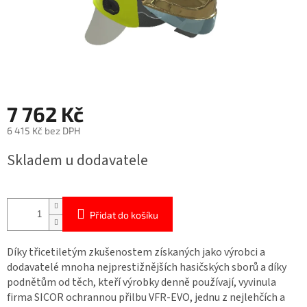
7 762 Kč
6 415 Kč bez DPH
Měrná
Skladem u dodavatele
cena:
Přidat do košíku
Díky třicetiletým zkušenostem získaných jako výrobci a
dodavatelé mnoha nejprestižnějších hasičských sborů a díky
podnětům od těch, kteří výrobky denně používají, vyvinula
firma SICOR ochrannou přilbu VFR-EVO, jednu z nejlehčích a