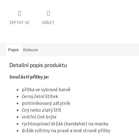
ZEPTAT SE
SDÍLET
Popis
Diskuze
Detailní popis produktu
Součástí přilby je:
přilba ve vybrané barvě
černý čelní štítek
pohliníkovaný zátylník
čirý nebo zlatý štít
vnitřní čiré brýle
rychloupínací držák (kandahár) na masku
držák svítilny na pravé a levé straně přilby