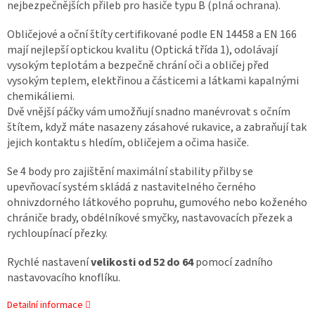
nejbezpečnějších přileb pro hasiče typu B (plná ochrana).
Obličejové a oční štíty certifikované podle EN 14458 a EN 166
mají nejlepší optickou kvalitu (Optická třída 1), odolávají
vysokým teplotám a bezpečně chrání oči a obličej před
vysokým teplem, elektřinou a částicemi a látkami kapalnými
chemikáliemi.
Dvě vnější páčky vám umožňují snadno manévrovat s očním
štítem, když máte nasazeny zásahové rukavice, a zabraňují tak
jejich kontaktu s hledím, obličejem a očima hasiče.
Se 4 body pro zajištění maximální stability přilby se
upevňovací systém skládá z nastavitelného černého
ohnivzdorného látkového popruhu, gumového nebo koženého
chrániče brady, obdélníkové smyčky, nastavovacích přezek a
rychloupínací přezky.
Rychlé nastavení
velikosti od 52 do 64
pomocí zadního
nastavovacího knoflíku.
Detailní informace