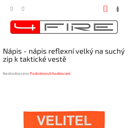
Přejít
NÁKUP
na
obsah
KOŠÍK
Nápis - nápis reflexní velký na suchý
zip k taktické vestě
Průměrné
Neohodnoceno
Podrobnosti hodnocení
hodnocení
produktu
je
0,0
z
5
hvězdiček.