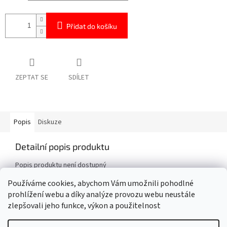
Přidat do košíku
ZEPTAT SE
SDÍLET
Popis
Diskuze
Detailní popis produktu
Popis produktu není dostupný
Používáme cookies, abychom Vám umožnili pohodlné
prohlížení webu a díky analýze provozu webu neustále
Z
zlepšovali jeho funkce, výkon a použitelnost
á
Vytvořil Shoptet
p