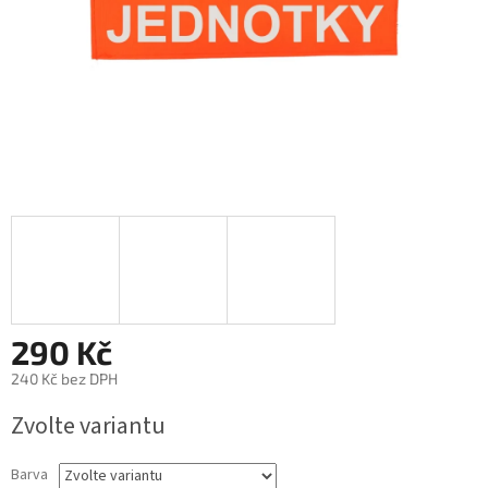
290 Kč
240 Kč bez DPH
Měrná
Zvolte variantu
cena:
Barva