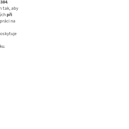
5384
.
 tak, aby
lých
při
 práci na
oskytuje
ku.