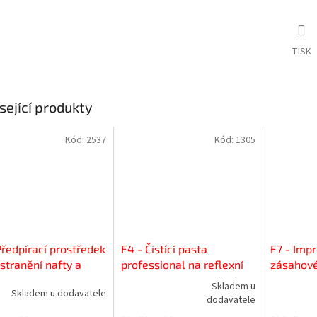
TISK
sející produkty
Kód:
2537
Kód:
1305
Předpírací prostředek
F4 - Čistící pasta
F7 - Imp
dstranění nafty a
professional na reflexní
zásahové
 včetně pachů
prvky 500 ml
zásahové
Skladem u
Skladem u dodavatele
Průměrné
Průměrné
dodavatele
hodnocení
hodnocení