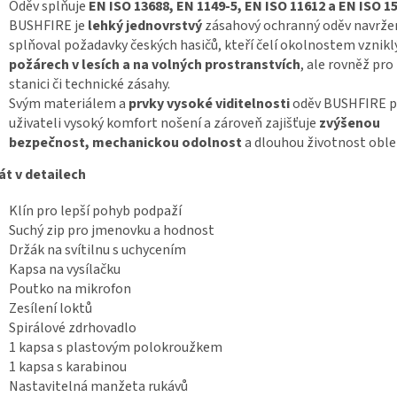
Oděv splňuje
EN ISO 13688, EN 1149-5, EN ISO 11612 a EN ISO 1
BUSHFIRE je
lehký jednovrstvý
zásahový ochranný oděv navržen
splňoval požadavky českých hasičů, kteří čelí okolnostem vznik
požárech v lesích a na volných prostranstvích
, ale rovněž pro
stanici či technické zásahy.
Svým materiálem a
prvky vysoké viditelnosti
oděv BUSHFIRE p
uživateli vysoký komfort nošení a zároveň zajišťuje
zvýšenou
bezpečnost, mechanickou odolnost
a dlouhou životnost oble
t v detailech
Klín pro lepší pohyb podpaží
Suchý zip pro jmenovku a hodnost
Držák na svítilnu s uchycením
Kapsa na vysílačku
Poutko na mikrofon
Zesílení loktů
Spirálové zdrhovadlo
1 kapsa s plastovým polokroužkem
1 kapsa s karabinou
Nastavitelná manžeta rukávů