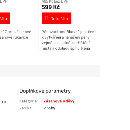
 DPH
495 Kč bez DPH
599 Kč
šíku
Do košíku
e F7 pro zásahové
Pěnovací postřikovač je určen
sahové rukavice
k vytváření a nanášení pěny
zejména na silně znečištěná
místa a odolnou špínu. Pěna
déle působí na špínu a
dokonale k ní přilne, ta se pak
snáze...
Doplňkové parametry
Kategorie
:
Zásahové oděvy
u a
Záruka
:
2 roky