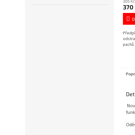
306 Kč
370
D
Předpí
odstra
pachů
Popi
Det
Nový
funk
Oděv