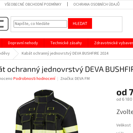
VŠEOBECNÉ OBCHODNÍ PODMÍNKY
OCHRANA OSOBNÍCH ÚDAJŮ
HLEDAT
Dopravní nehody
Technické zásahy
Zdravotnické vybaven
oděvy
Kabát ochranný jednovrstvý DEVA BUSHFIRE 2024
át ochranný jednovrstvý DEVA BUSHFI
né
noceno
Podrobnosti hodnocení
Značka:
DEVA FM
ní
od
7
u
od
6 180
Měrná
Zvolt
cena:
ek.
Velikost