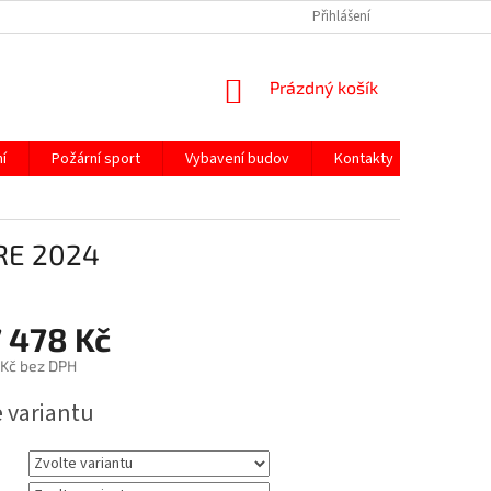
Přihlášení
NÁKUPNÍ
Prázdný košík
KOŠÍK
í
Požární sport
Vybavení budov
Kontakty
RE 2024
 478 Kč
 Kč
bez DPH
e variantu