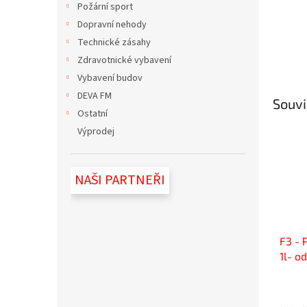
Požární sport
Dopravní nehody
Technické zásahy
Zdravotnické vybavení
Vybavení budov
DEVA FM
Souvi
Ostatní
Výprodej
NAŠI PARTNEŘI
F3 - 
1l- o
oleje