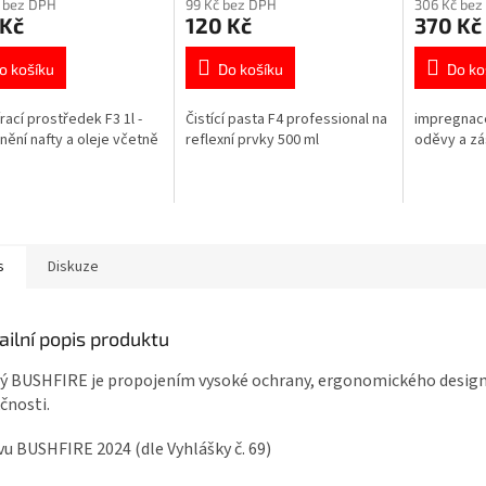
 bez DPH
99 Kč bez DPH
306 Kč bez
produktu
produktu
 Kč
120 Kč
370 Kč
je
je
5,0
5,0
z
z
o košíku
Do košíku
Do ko
5
5
hvězdiček.
hvězdiček.
rací prostředek F3 1l -
Čistící pasta F4 professional na
impregnac
nění nafty a oleje včetně
reflexní prvky 500 ml
oděvy a zá
s
Diskuze
ailní popis produktu
 BUSHFIRE je propojením vysoké ochrany, ergonomického design
čnosti.
u BUSHFIRE 2024 (dle Vyhlášky č. 69)