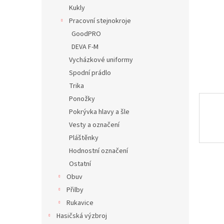
n
Kukly
e
Pracovní stejnokroje
l
GoodPRO
DEVA F-M
Vycházkové uniformy
Spodní prádlo
Trika
Ponožky
Pokrývka hlavy a šle
Vesty a označení
Pláštěnky
Hodnostní označení
Ostatní
Obuv
Přilby
Rukavice
Hasičská výzbroj