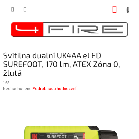
Přejít
NÁKUP
na
obsah
KOŠÍK
Svítilna dualní UK4AA eLED
SUREFOOT, 170 lm, ATEX Zóna 0,
žlutá
163
Průměrné
Neohodnoceno
Podrobnosti hodnocení
hodnocení
produktu
je
0,0
z
5
hvězdiček.