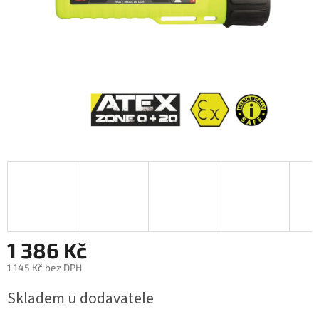
1 386 Kč
1 145 Kč bez DPH
Měrná
Skladem u dodavatele
cena: