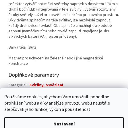
reflektor vytváří optimální světelný paprsek s dosvitem 170 m a
druhá boční LED (integrovaná v těle svítilny), vytváří rozptýlený
široký světelý kužel pro osvětlení blízkého pracovního prostoru.
Díky dvěma spínačům na těle svítilny, lze nezávislé zapnout
každý druh svícení zvlášť. Oba spínače umožňují krátkodobé
zapnutí (namáčknutím) nebo trvalé zapnutí. Napájena je 3ks
alkalických baterií AA (nejsou přiloženy).
Barva těla:
žlutá
Magnet pro uchycení na železné nebo i jiné magnetické
konstrukce
Doplňkové parametry
Kategorie
:
Svítilny, osvětlení
Záruka
:
2 roky
Používáme cookies, abychom Vám umožnili pohodlné
prohlížení webu a díky analýze provozu webu neustále
Z
zlepšovali jeho funkce, výkon a použitelnost
á
Vytvořil Shoptet
p
Nastavení
a