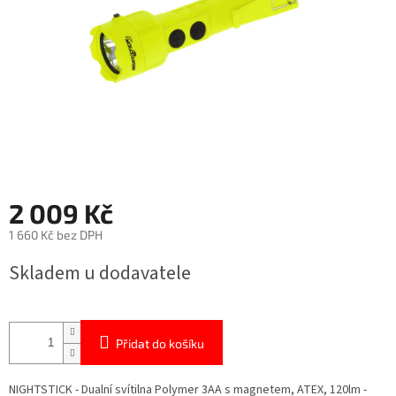
2 009 Kč
1 660 Kč bez DPH
Měrná
Skladem u dodavatele
cena:
Přidat do košíku
NIGHTSTICK - Dualní svítilna Polymer 3AA s magnetem, ATEX, 120lm -