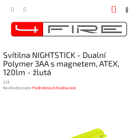
Přejít
NÁKUP
na
obsah
KOŠÍK
Svítilna NIGHTSTICK - Dualní
Polymer 3AA s magnetem, ATEX,
120lm - žlutá
118
Průměrné
Neohodnoceno
Podrobnosti hodnocení
hodnocení
produktu
je
0,0
z
5
hvězdiček.