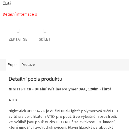
žlutá
Detailní informace
ZEPTAT SE
SDÍLET
Popis
Diskuze
Detailní popis produktu
NIGHTSTICK - Dualní svítilna Polymer 3AA, 120lm - žlutá
ATEX
NightStick XPP 5422G je duální Dual-Light™ polymerová ruční LED
svítilna s certifikátem ATEX pro použití ve výbušném prostředí.
Ve svítilně jsou použity 2ks LED CREE® se svítivostí 120 lumenů,
které umožňují zvolit druh svícení. Hlavní hluboký parabolický