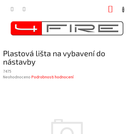
Přejít
NÁKUP
na
obsah
KOŠÍK
Plastová lišta na vybavení do
nástavby
7475
Průměrné
Neohodnoceno
Podrobnosti hodnocení
hodnocení
produktu
je
0,0
z
5
hvězdiček.