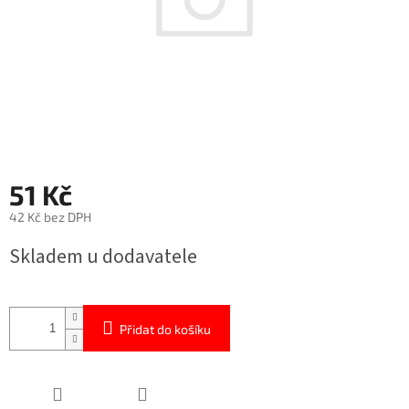
51 Kč
42 Kč bez DPH
Měrná
Skladem u dodavatele
cena:
Přidat do košíku