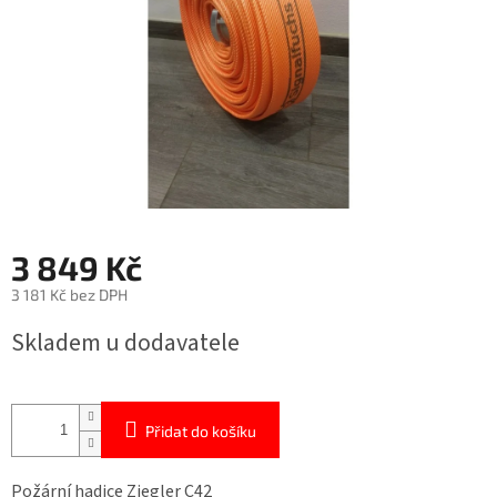
3 849 Kč
3 181 Kč bez DPH
Měrná
Skladem u dodavatele
cena:
Přidat do košíku
Požární hadice Ziegler C42