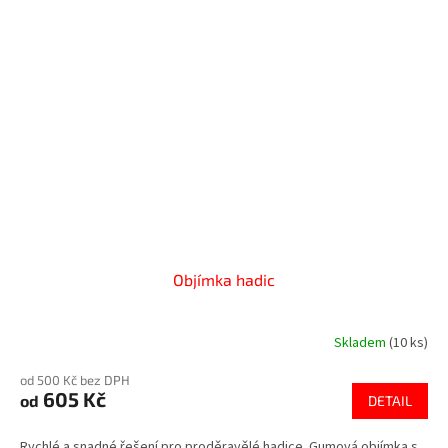
Objímka hadic
Skladem
(10 ks)
od 500 Kč bez DPH
605 Kč
od
DETAIL
Rychlé a snadné řešení pro proděravělé hadice. Gumová objímka s