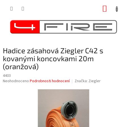
Přejít
NÁKUP
na
obsah
KOŠÍK
Hadice zásahová Ziegler C42 s
kovanými koncovkami 20m
(oranžová)
4403
Průměrné
Neohodnoceno
Podrobnosti hodnocení
Značka:
Ziegler
hodnocení
produktu
je
0,0
z
5
hvězdiček.