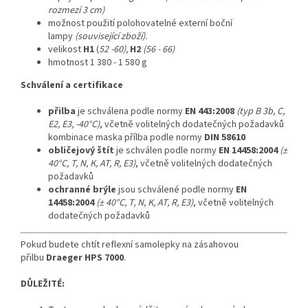
rozmezí 3 cm)
možnost použití polohovatelné externí boční
lampy
(související zboží).
velikost
H1
(
52 -60),
H2
(56 - 66)
hmotnost 1 380 - 1 580 g
Schválení a certifikace
přilba
je schválena podle normy
EN 443:2008
(typ B 3b, C,
E2, E3, -40°C)
, včetně volitelných dodatečných požadavků
kombinace maska přílba podle normy
DIN 58610
obličejový štít
je schválen podle normy
EN 14458:2004
(±
40°C, T, N, K, AT, R, E3)
, včetně volitelných dodatečných
požadavků
ochranné brýle
jsou schválené podle normy
EN
14458:2004
(± 40°C, T, N, K, AT, R, E3)
, včetně volitelných
dodatečných požadavků
Pokud budete chtít reflexní samolepky na zásahovou
přilbu
Draeger HPS 7000
.
DŮLEŽITÉ: