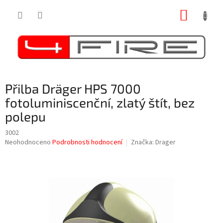
Přejít
NÁKUP
na
obsah
KOŠÍK
Přilba Dräger HPS 7000
fotoluminiscenční, zlatý štít, bez
polepu
3002
Průměrné
Neohodnoceno
Podrobnosti hodnocení
Značka:
Drager
hodnocení
produktu
je
0,0
z
5
hvězdiček.