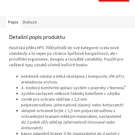
Popis
Diskuze
Detailní popis produktu
Hasičská přilba HPS 7000 přináší do své kategorie zcela nové
standardy a to nejen po stránce špičkové bezpečnosti, ale i
prvotřídní ergonomie, designu a rozsáhlé variability. Použití pro
veškeré typy zásahů včetně hořících budov.
extrémně odolná a lehká skořepina z kompozitu
(PA-GF)
s
aramidovou vrstvou
®
4 - bodový komfortní upínací systém s popruhy z Nomexu
systém nastavení velikosti čelenky kolečkem v zátylku
zorník pro ochranu obličeje z 2,5 mm
polyestersulfonu
(alternativně zlacený nebo Antiscratch)
sklopné ochranné brýle z 2,5 mm polyestersulfonu s
ochraněnými hranami měkkým materiálem, nastavitelné
do 2 poloh vůči obličeji
(alternativně tónované nebo
Antiscratch)
kapsy adaptérů Dräger S-fix
(nastavitelné do 4 poloh v