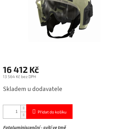
16 412 Kč
13 564 Kč bez DPH
Měrná
Skladem u dodavatele
cena:
Přidat do košíku
Fotoluminiscenční - svítí ve tmě