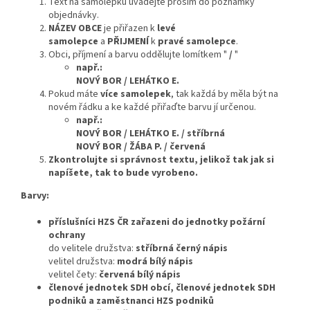
Text na samolepku uvádějte prosím do poznámky
objednávky.
NÁZEV OBCE
je přiřazen k
levé
samolepce
a
PŘIJMENÍ
k
pravé samolepce
.
Obci, příjmení a barvu oddělujte lomítkem "
/
"
např.:
NOVÝ BOR
/ LEHÁTKO E.
Pokud máte
více samolepek
, tak každá by měla být na
novém řádku a ke každé přiřaďte barvu jí určenou.
např.:
NOVÝ BOR
/
LEHÁTKO E.
/
stříbrná
NOVÝ BOR
/
ŽÁBA P.
/
červená
Zkontrolujte si správnost textu, jelikož tak jak si
napíšete, tak to bude vyrobeno.
Barvy:
příslušníci HZS ČR zařazeni do jednotky požární
ochrany
do velitele družstva:
stříbrná černý nápis
velitel družstva:
modrá bílý nápis
velitel čety:
červená bílý nápis
členové jednotek SDH obcí, členové jednotek SDH
podniků a zaměstnanci HZS podniků