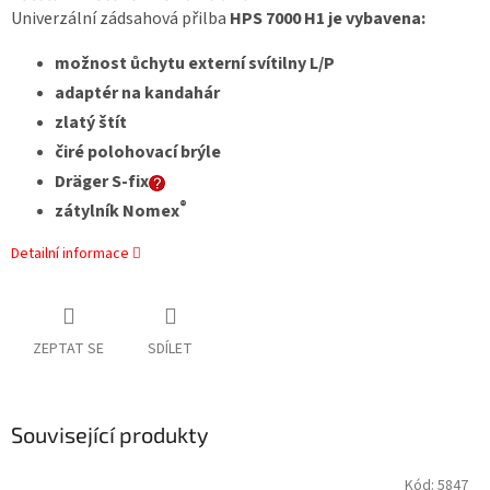
Univerzální zádsahová přilba
HPS 7000 H1 je vybavena:
možnost ůchytu externí svítilny L/P
adaptér na kandahár
zlatý štít
čiré polohovací brýle
Dräger S-fix
®
zátylník Nomex
Detailní informace
ZEPTAT SE
SDÍLET
Související produkty
Kód:
5847