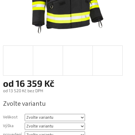
od
16 359 Kč
od
13 520 Kč
bez DPH
Měrná
Zvolte variantu
cena:
Velikost
Výška
provedení