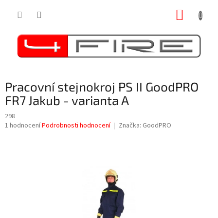
Přejít
NÁKUP
na
obsah
KOŠÍK
Pracovní stejnokroj PS II GoodPRO
FR7 Jakub - varianta A
298
Průměrné
1 hodnocení
Podrobnosti hodnocení
Značka:
GoodPRO
hodnocení
produktu
je
5,0
z
5
hvězdiček.