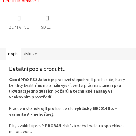
Detailní informace
ZEPTAT SE
SDÍLET
Popis
Diskuze
Detailní popis produktu
GoodPRO PS2 Jakub
je pracovní stejnokroj II pro hasiče, který
lze díky kvalitnímu materiálu využít vedle práci na stanici i
pro
likvidaci jednodušších požárů a technické zásahy ve
venkovním prostředí
.
Pracovní stejnokroj II pro hasiče dle
vyhlášky 69/2014 Sb. –
varianta A – nehořlavý
.
Díky kvalitní úpravě
PROBAN
získává oděv trvalou a spolehlivou
nehořlavost.