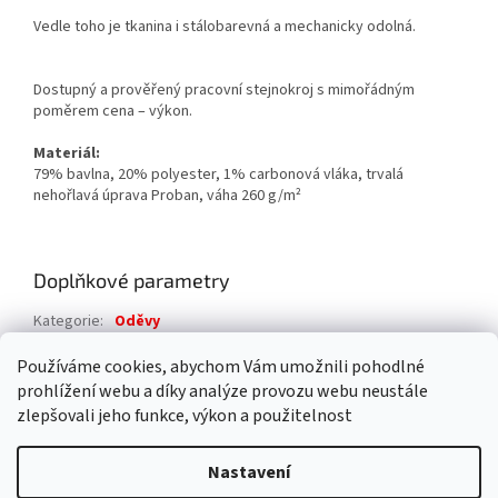
Vedle toho je tkanina i stálobarevná a mechanicky odolná.
Dostupný a prověřený pracovní stejnokroj s mimořádným
poměrem cena – výkon.
Materiál:
79% bavlna, 20% polyester, 1% carbonová vláka, trvalá
nehořlavá úprava Proban, váha 260 g/m²
Doplňkové parametry
Kategorie
:
Oděvy
Záruka
:
2 roky
Používáme cookies, abychom Vám umožnili pohodlné
prohlížení webu a díky analýze provozu webu neustále
Z
zlepšovali jeho funkce, výkon a použitelnost
á
Vytvořil Shoptet
p
Nastavení
a