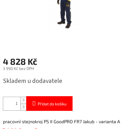
4 828 Kč
3 990 Kč bez DPH
Měrná
Skladem u dodavatele
cena:
Přidat do košíku
pracovní stejnokroj PS II GoodPRO FR7 Jakub - varianta A