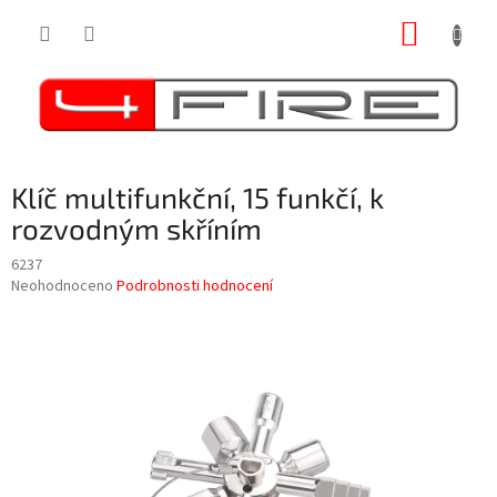
Přejít
NÁKUP
na
obsah
KOŠÍK
Klíč multifunkční, 15 funkčí, k
rozvodným skříním
6237
Průměrné
Neohodnoceno
Podrobnosti hodnocení
hodnocení
produktu
je
0,0
z
5
hvězdiček.