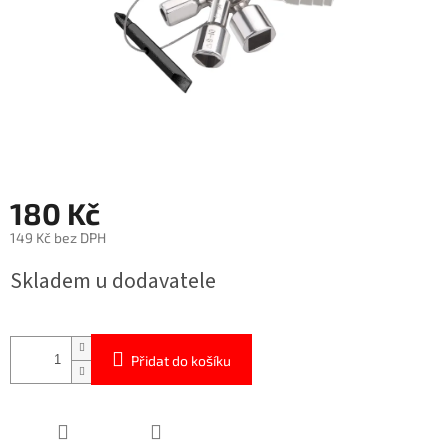
180 Kč
149 Kč bez DPH
Měrná
Skladem u dodavatele
cena:
Přidat do košíku