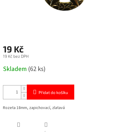
19 Kč
19 Kč bez DPH
Měrná
Skladem
(62 ks)
cena:
Přidat do košíku
Rozeta 18mm, zapichovací, zlatavá