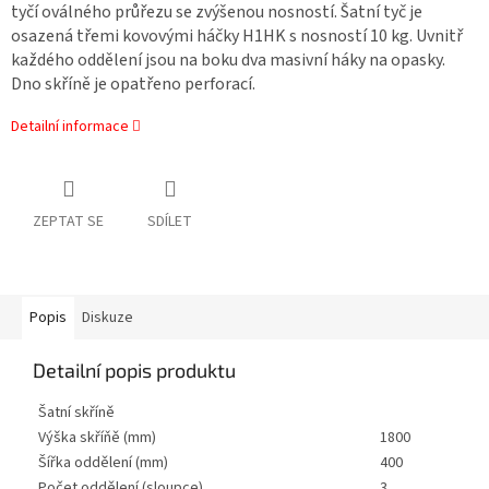
tyčí oválného průřezu se zvýšenou nosností. Šatní tyč je
osazená třemi kovovými háčky H1HK s nosností 10 kg. Uvnitř
každého oddělení jsou na boku dva masivní háky na opasky.
Dno skříně je opatřeno perforací.
Detailní informace
ZEPTAT SE
SDÍLET
Popis
Diskuze
Detailní popis produktu
Šatní skříně
Výška skříňě (mm)
1800
Šířka oddělení (mm)
400
Počet oddělení (sloupce)
3