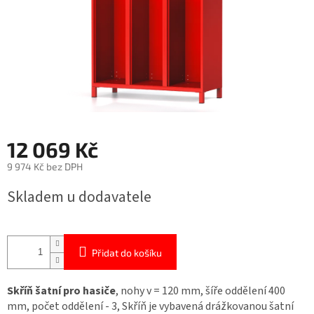
12 069 Kč
9 974 Kč bez DPH
Měrná
Skladem u dodavatele
cena:
Přidat do košíku
Skříň šatní pro hasiče
, nohy v = 120 mm, šíře oddělení 400
mm, počet oddělení - 3, Skříň je vybavená drážkovanou šatní