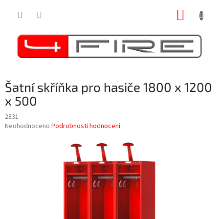
Přejít
NÁKUP
na
obsah
KOŠÍK
Šatní skříňka pro hasiče 1800 x 1200
x 500
2831
Průměrné
Neohodnoceno
Podrobnosti hodnocení
hodnocení
produktu
je
0,0
z
5
hvězdiček.