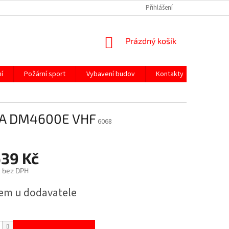
Přihlášení
NÁKUPNÍ
Prázdný košík
KOŠÍK
í
Požární sport
Vybavení budov
Kontakty
OLA DM4600E VHF
6068
639 Kč
č bez DPH
em u dodavatele