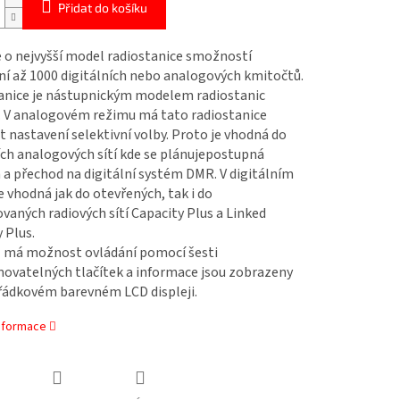
Přidat do košíku
 o nejvyšší model radiostanice smožností
ní až 1000 digitálních nebo analogových kmitočtů.
anice je nástupnickým modelem radiostanic
 V analogovém režimu má tato radiostanice
nastavení selektivní volby. Proto je vhodná do
ích analogových sítí kde se plánujepostupná
a přechod na digitální systém DMR. V digitálním
e vhodná jak do otevřených, tak i do
ovaných radiových sítí Capacity Plus a Linked
 Plus.
l má možnost ovládání pomocí šesti
ovatelných tlačítek a informace jsou zobrazeny
řádkovém barevném LCD displeji.
informace