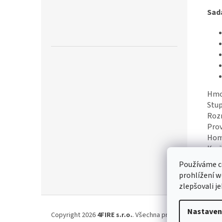
Sad
Hmo
Stup
Roz
Prov
Hom
Kmi
Poče
Používáme c
Výk
prohlížení w
zlepšovali j
Z
á
Nastaven
Copyright 2026
4FIRE s.r.o.
. Všechna práva vyhrazena.
Up
p