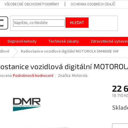
VŠEOBECNÉ OBCHODNÍ PODMÍNKY
OCHRANA OSOBNÍCH ÚDAJŮ
HLEDAT
Dopravní nehody
Technické zásahy
Zdravotnické vybaven
idlové
Radiostanice vozidlová digitální MOTOROLA DM4600E VHF
iostanice vozidlová digitální MOTOR
né
noceno
Podrobnosti hodnocení
Značka:
Motorola
ní
22 
u
18 710 K
Měrná
Sklad
cena:
ek.