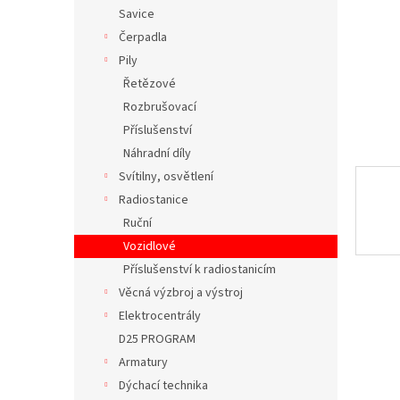
n
Savice
e
Čerpadla
l
Pily
Řetězové
Rozbrušovací
Příslušenství
Náhradní díly
Svítilny, osvětlení
Radiostanice
Ruční
Vozidlové
Příslušenství k radiostanicím
Věcná výzbroj a výstroj
Elektrocentrály
D25 PROGRAM
Armatury
Dýchací technika