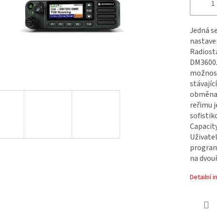
Jedná se
nastave
Radiost
DM3600.
možnost 
stávajíc
obměna 
reřimu j
sofistik
Capacity
Uživate
program
na dvou
Detailní 