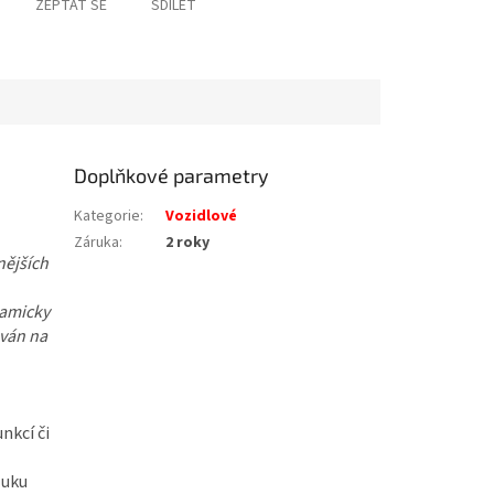
ZEPTAT SE
SDÍLET
Doplňkové parametry
Kategorie
:
Vozidlové
Záruka
:
2 roky
nějších
namicky
ován na
nkcí či
luku