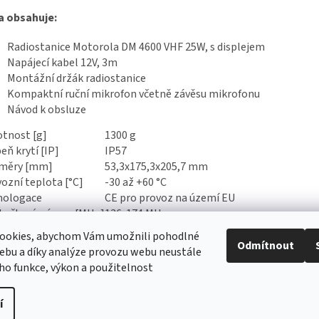
a obsahuje:
Radiostanice Motorola DM 4600 VHF 25W, s displejem
Napájecí kabel 12V, 3m
Montážní držák radiostanice
Kompaktní ruční mikrofon včetně závěsu mikrofonu
Návod k obsluze
tnost [g]
1300 g
eň krytí [IP]
IP57
měry [mm]
53,3x175,3x205,7 mm
ozní teplota [°C]
-30 až +60 °C
ologace
CE pro provoz na území EU
točtové pásmo [MHz]
136-174 MHz
t kanálů
1000
ookies, abychom Vám umožnili pohodlné
on [W]
1-25 W
Odmítnout
ebu a díky analýze provozu webu neustále
eho funkce, výkon a použitelnost
í
ravit nastavení cookies