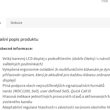
TISK
s
Diskuze
ailní popis produktu
obecné informace:
Velký barevný LCD displej s podsvětlením
(dobře čitelný i v nároč
světelných podmínkách)
Vylepšená ergonomie ovládání
(k multifunkčním klávesám je dy
přiřazován význam, který je aktuálně pro každou klávesu zobraz
displeji)
Plná podpora všech nejrozšířenějších signalizačních formátů
naráz
(MDC1200, Sel5, user defined Sel5, Quick Call II)
Hlasová indikace jednotlivých provozních stavů a aktivovaných fu
zvoleného kanálu
Adaptabilní regulace hlasitosti v závislosti na úrovni okolního h