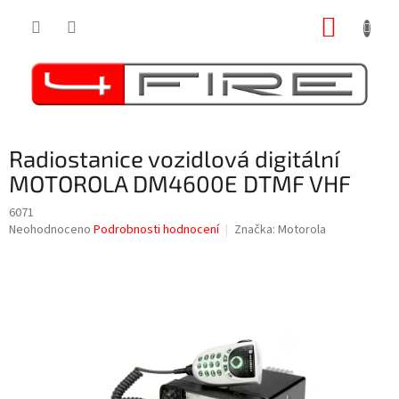
Přejít
NÁKUP
na
obsah
KOŠÍK
Radiostanice vozidlová digitální
MOTOROLA DM4600E DTMF VHF
6071
Průměrné
Neohodnoceno
Podrobnosti hodnocení
Značka:
Motorola
hodnocení
produktu
je
0,0
z
5
hvězdiček.