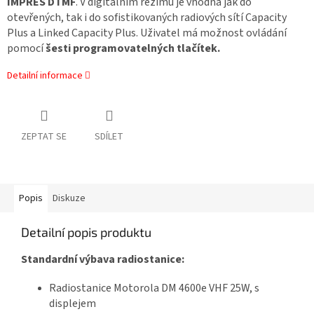
IMPRES DTMF
. V digitálním režimu je vhodná jak do
otevřených, tak i do sofistikovaných radiových sítí Capacity
Plus a Linked Capacity Plus. Uživatel má možnost ovládání
pomocí
šesti programovatelných tlačítek.
Detailní informace
ZEPTAT SE
SDÍLET
Popis
Diskuze
Detailní popis produktu
Standardní výbava radiostanice:
Radiostanice Motorola DM 4600e VHF 25W, s
displejem