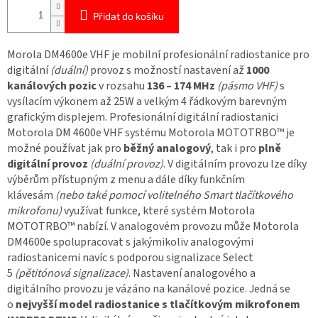
Přidat do košíku
Morola DM4600e VHF je mobilní profesionální radiostanice pro
digitální
(duální)
provoz s možností nastavení až
1000
kanálových pozic
v rozsahu
136 – 174 MHz
(pásmo VHF)
s
vysílacím výkonem až 25W a velkým 4 řádkovým barevným
grafickým displejem. Profesionální digitální radiostanici
Motorola DM 4600e VHF systému Motorola MOTOTRBO™ je
možné používat jak pro
běžný analogový
, tak i pro
plně
digitální provoz
(duální provoz)
. V digitálním provozu lze díky
výběrům přístupným z menu a dále díky funkčním
klávesám
(nebo také pomocí volitelného Smart tlačítkového
mikrofonu)
využívat funkce, které systém Motorola
MOTOTRBO™ nabízí. V analogovém provozu může Motorola
DM4600e spolupracovat s jakýmikoliv analogovými
radiostanicemi navíc s podporou signalizace Select
5
(pětitónová signalizace)
. Nastavení analogového a
digitálního provozu je vázáno na kanálové pozice. Jedná se
o
nejvyšší model radiostanice s tlačítkovým mikrofonem