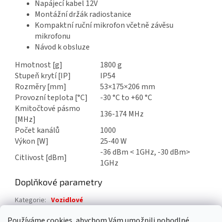
Napájecí kabel 12V
Montážní držák radiostanice
Kompaktní ruční mikrofon včetně závěsu
mikrofonu
Návod k obsluze
Hmotnost [g]
1800 g
Stupeň krytí [IP]
IP54
Rozměry [mm]
53×175×206 mm
Provozní teplota [°C]
-30 °C to +60 °C
Kmitočtové pásmo
136-174 MHz
[MHz]
Počet kanálů
1000
Výkon [W]
25-40 W
-36 dBm < 1GHz, -30 dBm>
Citlivost [dBm]
1GHz
Doplňkové parametry
Kategorie
:
Vozidlové
Záruka
:
2 roky
Používáme cookies, abychom Vám umožnili pohodlné