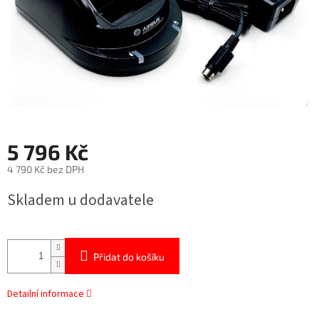
5 796 Kč
4 790 Kč bez DPH
Měrná
Skladem u dodavatele
cena:
Přidat do košíku
Detailní informace