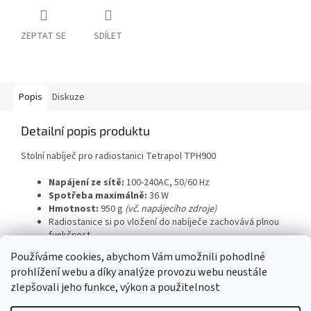
ZEPTAT SE
SDÍLET
Popis
Diskuze
Detailní popis produktu
Stolní nabíječ pro radiostanici Tetrapol TPH900
Napájení ze sítě:
100-240AC, 50/60 Hz
Spotřeba maximálně:
36 W
Hmotnost:
950 g
(vč. napájecího zdroje)
Radiostanice si po vložení do nabíječe zachovává plnou
funkčnost
Používáme cookies, abychom Vám umožnili pohodlné
prohlížení webu a díky analýze provozu webu neustále
Z
zlepšovali jeho funkce, výkon a použitelnost
á