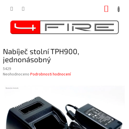
Přejít
NÁKUP
na
obsah
KOŠÍK
Nabíječ stolní TPH900,
jednonásobný
5429
Průměrné
Neohodnoceno
Podrobnosti hodnocení
hodnocení
produktu
je
0,0
z
5
hvězdiček.