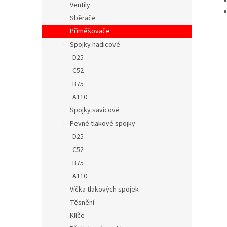
Ventily
Sběrače
Příměšovače
Spojky hadicové
D25
C52
B75
A110
Spojky savicové
Pevné tlakové spojky
D25
C52
B75
A110
Víčka tlakových spojek
Těsnění
Klíče