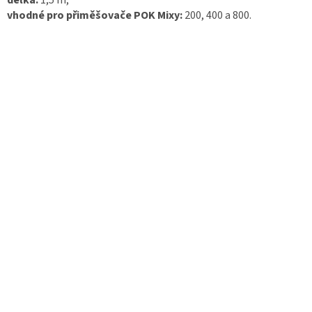
délka:
1,5 m,
vhodné pro přiměšovače POK Mixy:
200, 400 a 800.