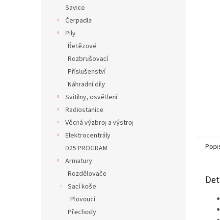
n
Savice
e
Čerpadla
l
Pily
Řetězové
Rozbrušovací
Příslušenství
Náhradní díly
Svítilny, osvětlení
Radiostanice
Věcná výzbroj a výstroj
Elektrocentrály
Popi
D25 PROGRAM
Armatury
Rozdělovače
Det
Sací koše
Plovoucí
Přechody