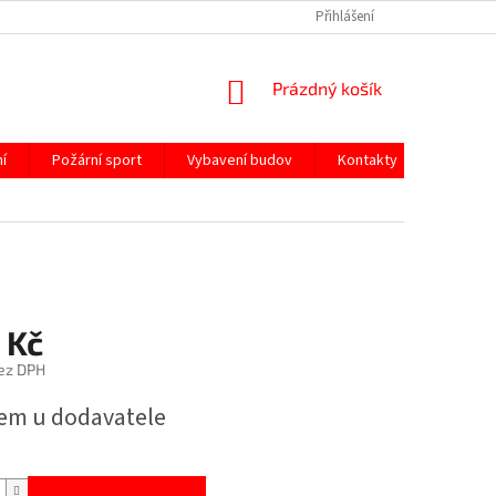
Přihlášení
NÁKUPNÍ
Prázdný košík
KOŠÍK
í
Požární sport
Vybavení budov
Kontakty
 Kč
ez DPH
em u dodavatele