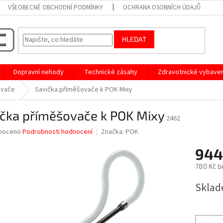
VŠEOBECNÉ OBCHODNÍ PODMÍNKY
OCHRANA OSOBNÍCH ÚDAJŮ
HLEDAT
Dopravní nehody
Technické zásahy
Zdravotnické vybaven
ovače
Savička příměšovače k POK Mixy
ička příměšovače k POK Mixy
2462
né
noceno
Podrobnosti hodnocení
Značka:
POK
ní
944
u
780 Kč b
Měrná
Sklad
cena:
ek.