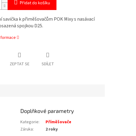
Přidat do košíku
í savička k přiměšovačům POK Mixy s nasávací
 osazená spojkou D25.
informace
ZEPTAT SE
SDÍLET
Doplňkové parametry
Kategorie
:
Příměšovače
Záruka
:
2 roky