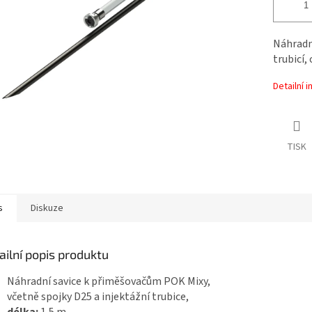
Náhradn
trubicí,
Detailní 
TISK
s
Diskuze
ailní popis produktu
Náhradní savice k přiměšovačům POK Mixy,
včetně spojky D25 a injektážní trubice,