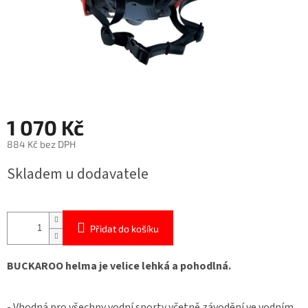
1 070 Kč
884 Kč bez DPH
Měrná
Skladem u dodavatele
cena:
Přidat do košíku
BUCKAROO helma je velice lehká a pohodlná.
- Vhodná pro všechny vodní sporty včetně závodění ve vodním