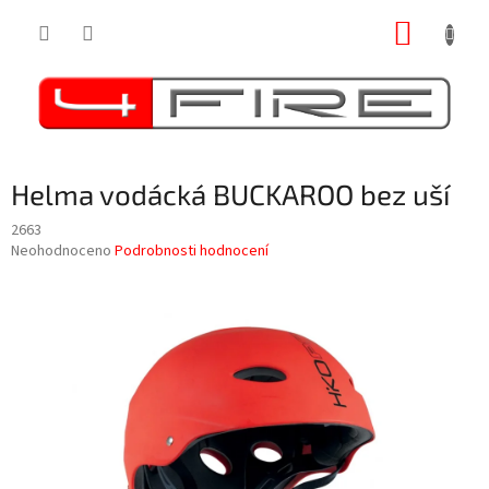
Přejít
NÁKUP
na
obsah
KOŠÍK
Helma vodácká BUCKAROO bez uší
2663
Průměrné
Neohodnoceno
Podrobnosti hodnocení
hodnocení
produktu
je
0,0
z
5
hvězdiček.