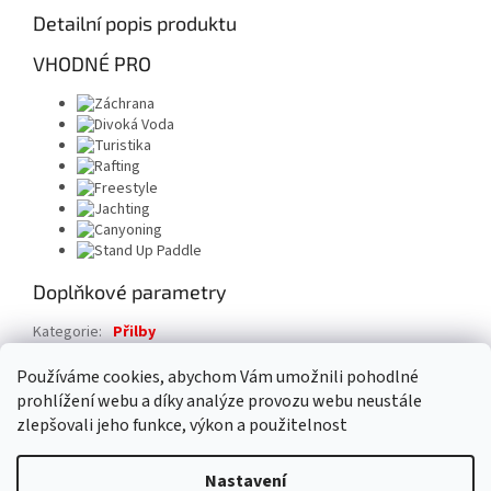
Detailní popis produktu
VHODNÉ PRO
Doplňkové parametry
Kategorie
:
Přilby
Záruka
:
2 roky
Používáme cookies, abychom Vám umožnili pohodlné
prohlížení webu a díky analýze provozu webu neustále
Z
zlepšovali jeho funkce, výkon a použitelnost
á
Vytvořil Shoptet
p
Nastavení