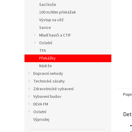
n
Sací koše
e
100 m/60m překážek
l
Výstup na věž
Savice
Mladí hasiči a CTIF
Ostatní
TFA
Překážky
Nádrže
Dopravní nehody
Technické zásahy
Zdravotnické vybavení
Popi
Vybavení budov
DEVA FM
Ostatní
Det
Výprodej