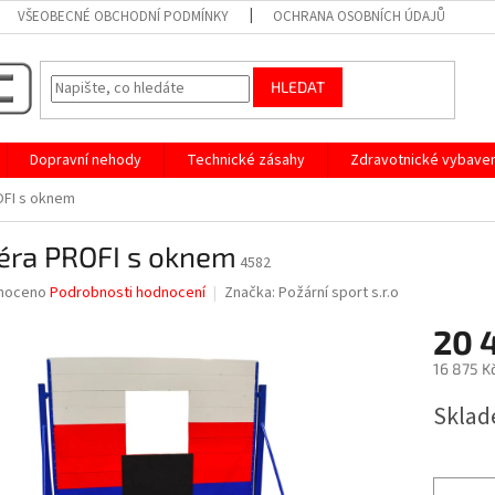
VŠEOBECNÉ OBCHODNÍ PODMÍNKY
OCHRANA OSOBNÍCH ÚDAJŮ
HLEDAT
Dopravní nehody
Technické zásahy
Zdravotnické vybaven
OFI s oknem
iéra PROFI s oknem
4582
né
noceno
Podrobnosti hodnocení
Značka:
Požární sport s.r.o
ní
20 
u
16 875 K
Měrná
Sklad
cena:
ek.