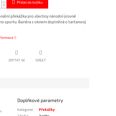
Přidat do košíku
onální překážka pro všechny národní úrovně
ho sportu. Bariéra s oknem doplněná o tartanový
informace
ZEPTAT SE
SDÍLET
Doplňkové parametry
Kategorie
:
Překážky
,