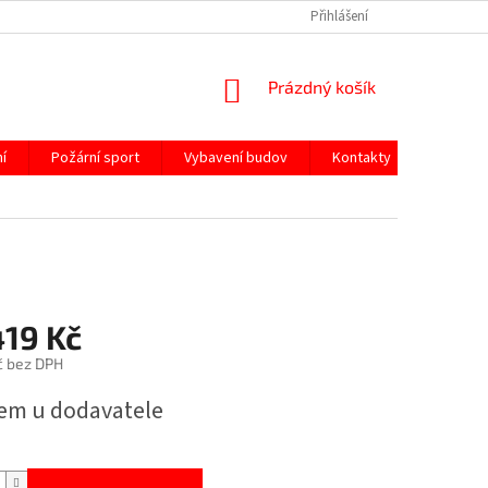
Přihlášení
NÁKUPNÍ
Prázdný košík
KOŠÍK
í
Požární sport
Vybavení budov
Kontakty
419 Kč
č bez DPH
em u dodavatele