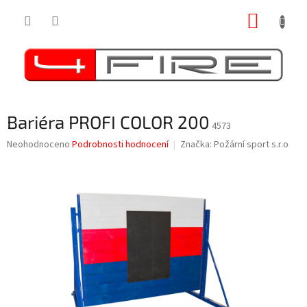
Přejít
NÁKUP
na
obsah
KOŠÍK
Bariéra PROFI COLOR 200
4573
Průměrné
Neohodnoceno
Podrobnosti hodnocení
Značka:
Požární sport s.r.o
hodnocení
produktu
je
0,0
z
5
hvězdiček.