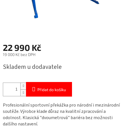
22 990 Kč
19 000 Kč bez DPH
Měrná
Skladem u dodavatele
cena:
Přidat do košíku
Profesionální sportovní překážka pro národní i mezinárodní
soutěže. Výrobce klade důraz na kvalitní zpracování a
odolnost. Klasická "dvoumetrová" bariéra bez možnosti
dalšího nastavení.