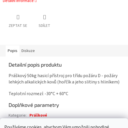
Detailní informace
ZEPTAT SE
SDÍLET
Popis
Diskuze
Detailní popis produktu
Práškový 50kg hasicí přístroj pro třídu požáru D - požáry
lehkých alkalických kovů (hořčík a jeho slitiny s hliníkem)
Teplotní rozmezí: -30°C + 60°C
Doplňkové parametry
Kategorie
:
Práškové
Záruka
:
2 roky
Používáme cookies, abychom Vám umožnili pohodlné