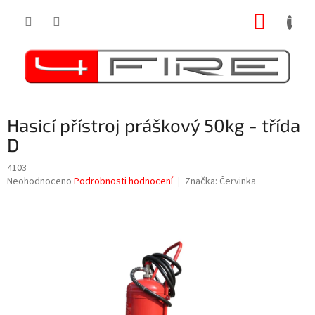
Přejít
NÁKUP
na
obsah
KOŠÍK
Hasicí přístroj práškový 50kg - třída
D
4103
Průměrné
Neohodnoceno
Podrobnosti hodnocení
Značka:
Červinka
hodnocení
produktu
je
0,0
z
5
hvězdiček.