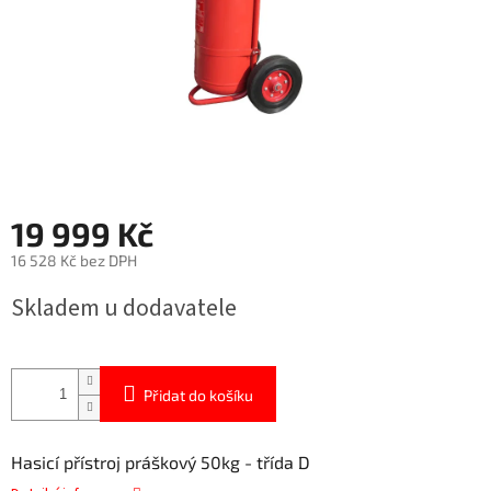
19 999 Kč
16 528 Kč bez DPH
Měrná
Skladem u dodavatele
cena:
Přidat do košíku
Hasicí přístroj práškový 50kg - třída D