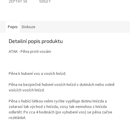
ZEPTAT SE
SDÍLET
Popis
Diskuze
Detailní popis produktu
ATAK - Pěna proti vosám
Pěna k hubení vos a vosích hnízd.
Pěna na bezpečné hubení vosích hnízd v dutinách nebo volně
visících vosích hnízd.
Pěna s hubící látkou velmi rychle vyplňuje dutinu hnízda a
zatarasí tak východ z hnízda, vosy tak nemohou z hnízda
odletět. Po cca 4 hodinách (po vyhubení vos) se pěna začne
rozkládat.