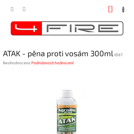
Přejít
NÁKUP
na
obsah
KOŠÍK
ATAK - pěna proti vosám 300ml
6587
Průměrné
Neohodnoceno
Podrobnosti hodnocení
hodnocení
produktu
je
0,0
z
5
hvězdiček.