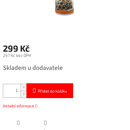
299 Kč
247 Kč bez DPH
Měrná
Skladem u dodavatele
cena:
Přidat do košíku
Detailní informace