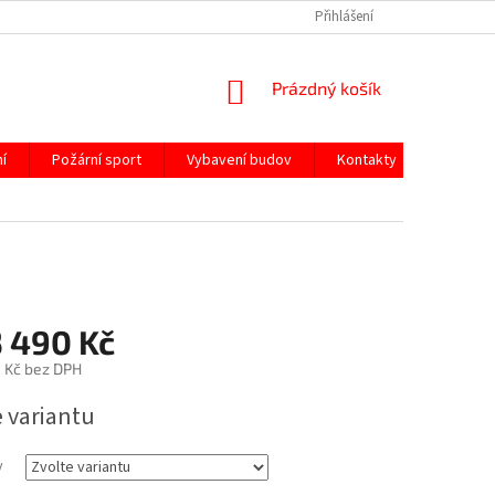
Přihlášení
NÁKUPNÍ
Prázdný košík
KOŠÍK
í
Požární sport
Vybavení budov
Kontakty
3 490 Kč
 Kč
bez DPH
e variantu
y