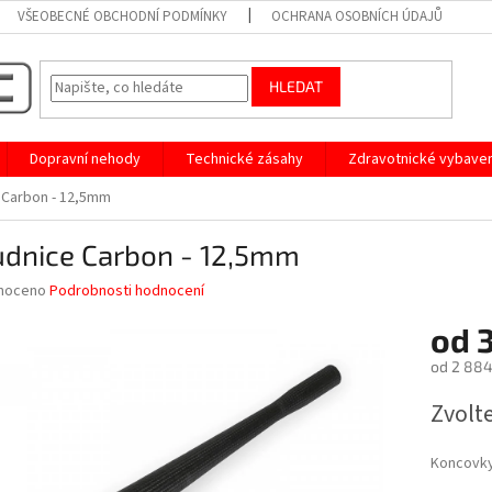
VŠEOBECNÉ OBCHODNÍ PODMÍNKY
OCHRANA OSOBNÍCH ÚDAJŮ
HLEDAT
Dopravní nehody
Technické zásahy
Zdravotnické vybaven
 Carbon - 12,5mm
udnice Carbon - 12,5mm
né
noceno
Podrobnosti hodnocení
ní
od
u
od
2 884
Měrná
Zvolt
cena:
ek.
Koncovk