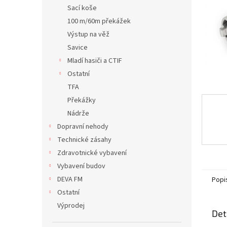
n
Sací koše
e
100 m/60m překážek
l
Výstup na věž
Savice
Mladí hasiči a CTIF
Ostatní
TFA
Překážky
Nádrže
Dopravní nehody
Technické zásahy
Zdravotnické vybavení
Vybavení budov
DEVA FM
Popi
Ostatní
Výprodej
Det