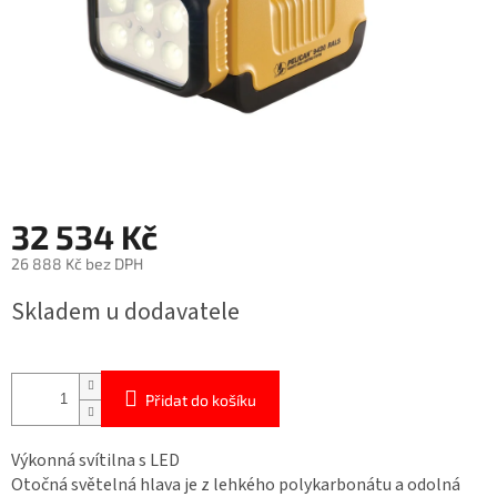
32 534 Kč
26 888 Kč bez DPH
Měrná
Skladem u dodavatele
cena:
Přidat do košíku
Výkonná svítilna s LED
Otočná světelná hlava je z lehkého polykarbonátu a odolná