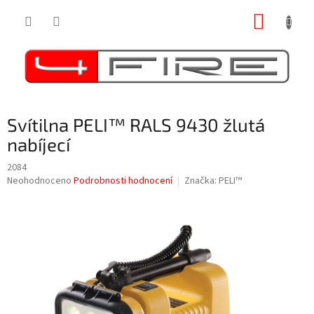
Přejít
NÁKUP
na
obsah
KOŠÍK
Svítilna PELI™ RALS 9430 žlutá
nabíjecí
2084
Průměrné
Neohodnoceno
Podrobnosti hodnocení
Značka:
PELI™
hodnocení
produktu
je
0,0
z
5
hvězdiček.