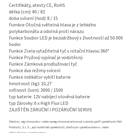
Certifikáty, atesty CE, RoHS
délka (cm): 40 / 82
doba svícení (hod): 8 / 15
Fumkce Otočná světelná hlava je z lehkého
polykarbonátu a odolná proti nárazu
Funkce Soubor LED je bezúdržbový s životností až 50 000
hodin
Funkce Zcela vytažitelná tyč s rotační hlavou 360°
Funkce Pryžový vypínač je vodotěsný
Funkce Zámková prodlužovací tyč
Funkce dva režimy svícení
Funkce indikátor vybití baterie
hmotnost (kg): 10,27
svítivost (lum): 3000 / 1500
typ baterie: 12V nabíjecí olověná baterie
typ žárovky: 6 x High Flux LED
ZAJIŠTĚN ZÁRUČNÍ I POZÁRUČNÍ SERVIS
Všechny registrované a / nebo neregistrované ochranné známky patří společnosti Peli
Products, S.L.U., její mateřské společnosti, dceřiným společnostem a / nebo
přidruženým společnostem.