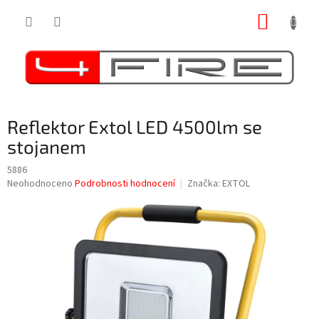
Přejít
NÁKUP
na
obsah
KOŠÍK
Reflektor Extol LED 4500lm se
stojanem
5886
Průměrné
Neohodnoceno
Podrobnosti hodnocení
Značka:
EXTOL
hodnocení
produktu
je
0,0
z
5
hvězdiček.