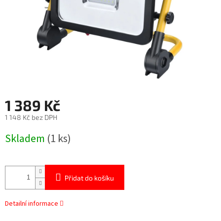
1 389 Kč
1 148 Kč bez DPH
Měrná
Skladem
(1 ks)
cena:
Přidat do košíku
Detailní informace