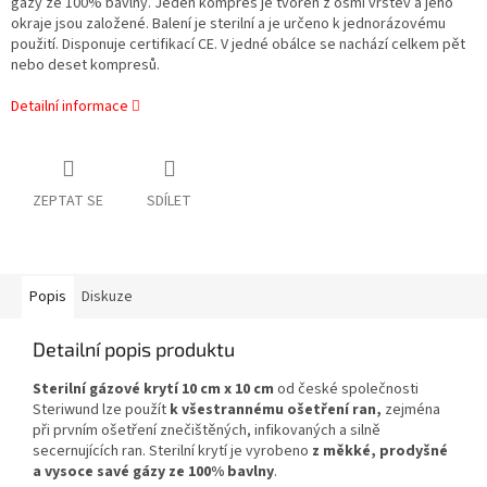
gázy ze 100% bavlny. Jeden kompres je tvořen z osmi vrstev a jeho
okraje jsou založené. Balení je sterilní a je určeno k jednorázovému
použití. Disponuje certifikací CE. V jedné obálce se nachází celkem pět
nebo deset kompresů.
Detailní informace
ZEPTAT SE
SDÍLET
Popis
Diskuze
Detailní popis produktu
Sterilní gázové krytí 10 cm x 10 cm
od české společnosti
Steriwund lze použít
k všestrannému ošetření ran,
zejména
při prvním ošetření znečištěných, infikovaných a silně
secernujících ran. Sterilní krytí je vyrobeno
z měkké, prodyšné
a vysoce savé gázy ze 100% bavlny
.