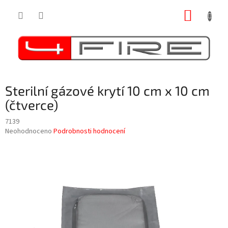
Přejít
NÁKUP
na
obsah
KOŠÍK
Sterilní gázové krytí 10 cm x 10 cm
(čtverce)
7139
Průměrné
Neohodnoceno
Podrobnosti hodnocení
hodnocení
produktu
je
0,0
z
5
hvězdiček.