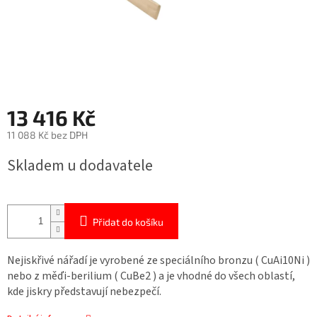
13 416 Kč
11 088 Kč bez DPH
Měrná
Skladem u dodavatele
cena:
Přidat do košíku
Nejiskřivé nářadí je vyrobené ze speciálního bronzu ( CuAi10Ni )
nebo z měďi-berilium ( CuBe2 ) a je vhodné do všech oblastí,
kde jiskry představují nebezpečí.