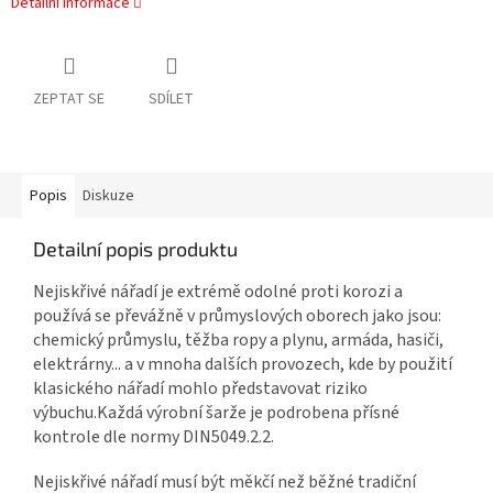
Detailní informace
ZEPTAT SE
SDÍLET
Popis
Diskuze
Detailní popis produktu
Nejiskřivé nářadí je extrémě odolné proti korozi a
používá se převážně v průmyslových oborech jako jsou:
chemický průmyslu, těžba ropy a plynu, armáda, hasiči,
elektrárny... a v mnoha dalších provozech, kde by použití
klasického nářadí mohlo představovat riziko
výbuchu.Každá výrobní šarže je podrobena přísné
kontrole dle normy DIN5049.2.2.
Nejiskřivé nářadí musí být měkčí než běžné tradiční