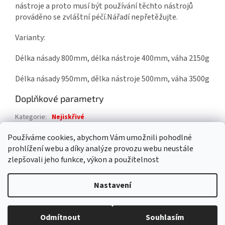
nástroje a proto musí být používání těchto nástrojů
prováděno se zvláštní péčí.Nářadí nepřetěžujte.
Varianty:
Délka násady 800mm, délka nástroje 400mm, váha 2150g
Délka násady 950mm, dělka nástroje 500mm, váha 3500g
Doplňkové parametry
Kategorie
:
Nejiskřivé
Záruka
:
2 roky
Používáme cookies, abychom Vám umožnili pohodlné
prohlížení webu a díky analýze provozu webu neustále
Z
zlepšovali jeho funkce, výkon a použitelnost
á
Vytvořil Shoptet
p
Nastavení
a
t
Copyright 2026
4FIRE s.r.o.
. Všechna práva vyhrazena.
Upravit
í
Odmítnout
Souhlasím
nastavení cookies