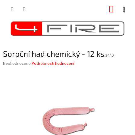
Přejít
NÁKUP
na
obsah
KOŠÍK
Sorpční had chemický - 12 ks
3440
Průměrné
Neohodnoceno
Podrobnosti hodnocení
hodnocení
produktu
je
0,0
z
5
hvězdiček.