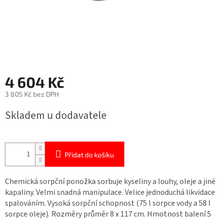
4 604 Kč
3 805 Kč bez DPH
Měrná
Skladem u dodavatele
cena:
Přidat do košíku
Chemická sorpční ponožka sorbuje kyseliny a louhy, oleje a jiné
kapaliny. Velmi snadná manipulace. Velice jednoduchá likvidace
spalováním. Vysoká sorpční schopnost (75 l sorpce vody a 58 l
sorpce oleje). Rozměry průměr 8 x 117 cm. Hmotnost balení 5