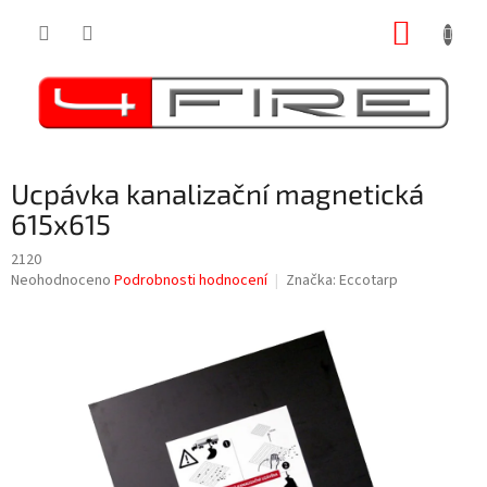
Přejít
NÁKUP
na
obsah
KOŠÍK
Ucpávka kanalizační magnetická
615x615
2120
Průměrné
Neohodnoceno
Podrobnosti hodnocení
Značka:
Eccotarp
hodnocení
produktu
je
0,0
z
5
hvězdiček.