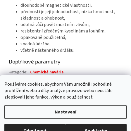
dlouhodobé magnetické vlastnosti,
předností je její jednoduchost, nízká hmotnost,
skladnost a ohebnost,
odolná vůči povětrnostním vlivům,
resistentní zředěným kyselinám a louhům,
opakovaně použitelná,
snadná údržba,
včetně nástenného držáku.
Doplňkové parametry
Kategorie
:
Chemické havárie
Záruka
:
2 roky
Používáme cookies, abychom Vám umožnili pohodlné
prohlížení webu a díky analýze provozu webu neustále
Z
zlepšovali jeho funkce, výkon a použitelnost
á
Vytvořil Shoptet
p
Nastavení
a
t
Copyright 2026
4FIRE s.r.o.
. Všechna práva vyhrazena.
Upravit
í
Odmítnout
Souhlasím