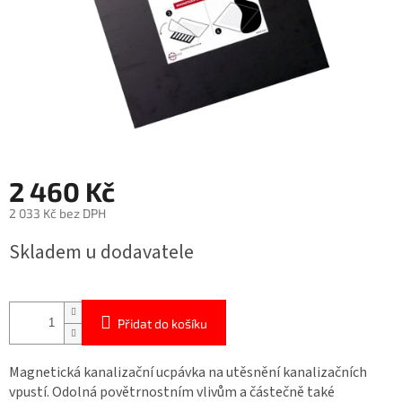
2 460 Kč
2 033 Kč bez DPH
Měrná
Skladem u dodavatele
cena:
Přidat do košíku
Magnetická kanalizační ucpávka na utěsnění kanalizačních
vpustí. Odolná povětrnostním vlivům a částečně také