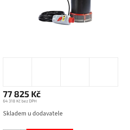
77 825 Kč
64 318 Kč bez DPH
Měrná
Skladem u dodavatele
cena: