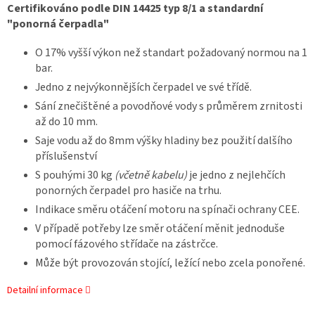
Certifikováno podle DIN 14425 typ 8/1 a standardní
"ponorná čerpadla"
O 17% vyšší výkon než standart požadovaný normou na 1
bar.
Jedno z nejvýkonnějších čerpadel ve své třídě.
Sání znečištěné a povodňové vody s průměrem zrnitosti
až do 10 mm.
Saje vodu až do 8mm výšky hladiny bez použití dalšího
příslušenství
S pouhými 30 kg
(včetně kabelu)
je jedno z nejlehčích
ponorných čerpadel pro hasiče na trhu.
Indikace směru otáčení motoru na spínači ochrany CEE.
V případě potřeby lze směr otáčení měnit jednoduše
pomocí fázového střídače na zástrčce.
Může být provozován stojící, ležící nebo zcela ponořené.
Detailní informace