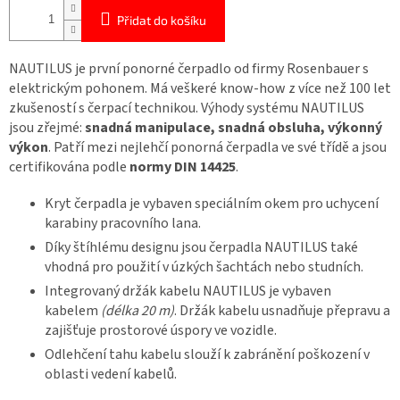
Přidat do košíku
NAUTILUS je první ponorné čerpadlo od firmy Rosenbauer s
elektrickým pohonem. Má veškeré know-how z více než 100 let
zkušeností s čerpací technikou. Výhody systému NAUTILUS
jsou zřejmé:
snadná manipulace, snadná obsluha, výkonný
výkon
. Patří mezi nejlehčí ponorná čerpadla ve své třídě a jsou
certifikována podle
normy DIN 14425
.
Kryt čerpadla je vybaven speciálním okem pro uchycení
karabiny pracovního lana.
Díky štíhlému designu jsou čerpadla NAUTILUS také
vhodná pro použití v úzkých šachtách nebo studních.
Integrovaný držák kabelu NAUTILUS je vybaven
kabelem
(délka 20 m)
. Držák kabelu usnadňuje přepravu a
zajišťuje prostorové úspory ve vozidle.
Odlehčení tahu kabelu slouží k zabránění poškození v
oblasti vedení kabelů.