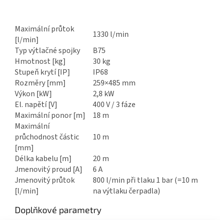
Maximální průtok
1330 l/min
[l/min]
Typ výtlačné spojky
B75
Hmotnost [kg]
30 kg
Stupeň krytí [IP]
IP68
Rozměry [mm]
259×485 mm
Výkon [kW]
2,8 kW
El. napětí [V]
400 V / 3 fáze
Maximální ponor [m]
18 m
Maximální
průchodnost částic
10 m
[mm]
Délka kabelu [m]
20 m
Jmenovitý proud [A]
6 A
Jmenovitý průtok
800 l/min při tlaku 1 bar (=10 m
[l/min]
na výtlaku čerpadla)
Doplňkové parametry