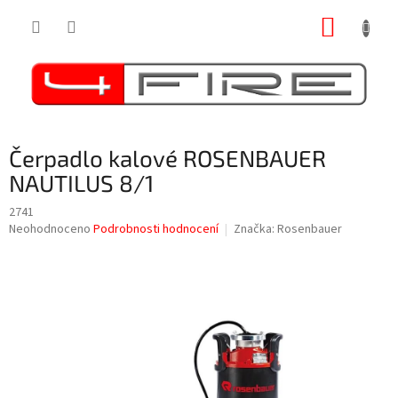
Přejít
NÁKUP
na
obsah
KOŠÍK
Čerpadlo kalové ROSENBAUER
NAUTILUS 8/1
2741
Průměrné
Neohodnoceno
Podrobnosti hodnocení
Značka:
Rosenbauer
hodnocení
produktu
je
0,0
z
5
hvězdiček.