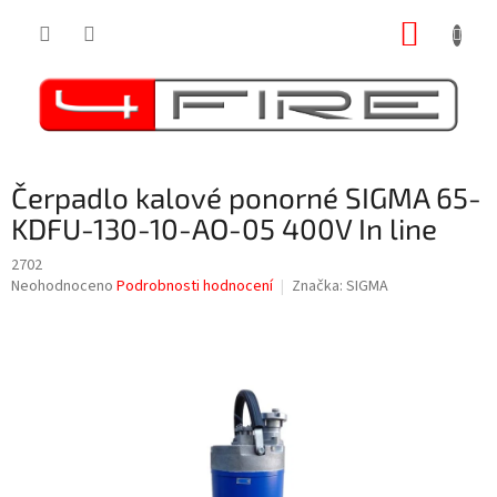
Přejít
NÁKUP
na
obsah
KOŠÍK
Čerpadlo kalové ponorné SIGMA 65-
KDFU-130-10-AO-05 400V In line
2702
Průměrné
Neohodnoceno
Podrobnosti hodnocení
Značka:
SIGMA
hodnocení
produktu
je
0,0
z
5
hvězdiček.