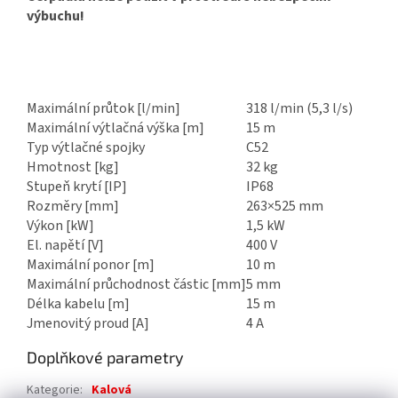
výbuchu!
Maximální průtok [l/min]
318 l/min (5,3 l/s)
Maximální výtlačná výška [m]
15 m
Typ výtlačné spojky
C52
Hmotnost [kg]
32 kg
Stupeň krytí [IP]
IP68
Rozměry [mm]
263×525 mm
Výkon [kW]
1,5 kW
El. napětí [V]
400 V
Maximální ponor [m]
10 m
Maximální průchodnost částic [mm]
5 mm
Délka kabelu [m]
15 m
Jmenovitý proud [A]
4 A
Doplňkové parametry
Kategorie
:
Kalová