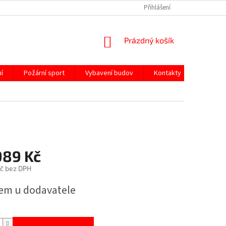
Přihlášení
NÁKUPNÍ
Prázdný košík
KOŠÍK
í
Požární sport
Vybavení budov
Kontakty
989 Kč
č bez DPH
em u dodavatele