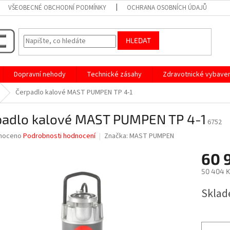
VŠEOBECNÉ OBCHODNÍ PODMÍNKY
OCHRANA OSOBNÍCH ÚDAJŮ
HLEDAT
Dopravní nehody
Technické zásahy
Zdravotnické vybaven
Čerpadlo kalové MAST PUMPEN TP 4-1
padlo kalové MAST PUMPEN TP 4-1
6752
né
noceno
Podrobnosti hodnocení
Značka:
MAST PUMPEN
ní
60 
u
50 404 K
Měrná
Sklad
cena:
ek.