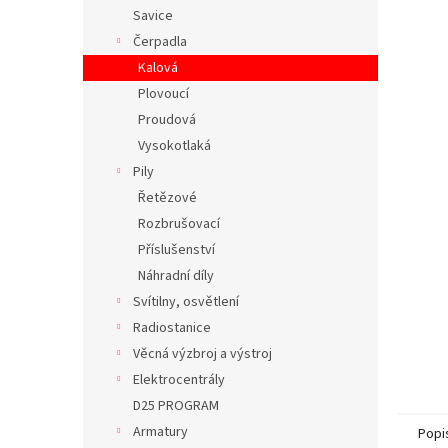
n
Savice
e
Čerpadla
l
Kalová
Plovoucí
Proudová
Vysokotlaká
Pily
Řetězové
Rozbrušovací
Příslušenství
Náhradní díly
Svítilny, osvětlení
Radiostanice
Věcná výzbroj a výstroj
Elektrocentrály
D25 PROGRAM
Armatury
Popi