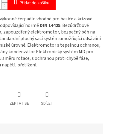
Přidat do košíku
výkonné čerpadlo vhodné pro hasiče a krizové
 odpovídající normě
DIN 14425
. Bezúdržbové
o, zapouzdřený elektromotor, bezpečný běh na
tandardní plochý sací systém umožňující odsávání
 nízké úrovně. Elektromotor s tepelnou ochranou,
ány kondenzátor Elektronický systém MD pro
 směru rotace, s ochranou proti chybě fáze,
napětí, přetížení.
ZEPTAT SE
SDÍLET