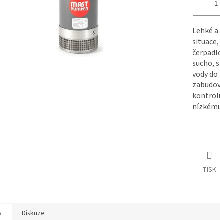
Lehké a 
situace,
čerpadl
sucho, s
vody do
zabudov
kontrolu
nízkému 
TISK
s
Diskuze