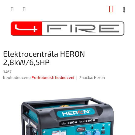
Přejít
NÁKUP
na
obsah
KOŠÍK
Elektrocentrála HERON
2,8kW/6,5HP
3467
Průměrné
Neohodnoceno
Podrobnosti hodnocení
Značka:
Heron
hodnocení
produktu
je
0,0
z
5
hvězdiček.