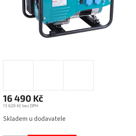
16 490 Kč
13 628 Kč bez DPH
Měrná
Skladem u dodavatele
cena: