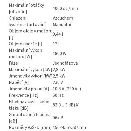
Maximální otáčky
4000 ot./min
[ot./min]
Chlazení
Vzduchem
Systém startování
Manuální
Objem oleje v motoru
0,44 l
[l]
Objem nádrže [l]
12 l
Maximální výkon
4800 W
motoru [W]
Fáze
Jednofázová
Maximální výkon [kW]
2,8 kW
Jmenovitý výkon [kW]
2,5 kW
Napětí [V]
230 V
Jmenovitý proud [A]
10,8 A (230 V~)
Frekvence [Hz]
50 Hz
Hladina akustického
82,3 ± 3 dB(A)
tlaku [dB]
Garantovaná hladina
96 dB
[dB]
Rozměry VxŠxD [mm]
450×455×587 mm