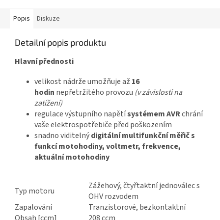
Popis
Diskuze
Detailní popis produktu
Hlavní přednosti
velikost nádrže umožňuje až
16
hodin
nepřetržitého provozu
(v závislosti na
zatížení)
regulace výstupního napětí
systémem AVR
chrání
vaše elektrospotřebiče před poškozením
snadno viditelný
digitální multifunkční měřič s
funkcí motohodiny, voltmetr, frekvence,
aktuální motohodiny
Zážehový, čtyřtaktní jednoválec s
Typ motoru
OHV rozvodem
Zapalování
Tranzistorové, bezkontaktní
Obsah [ccm]
208 ccm